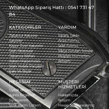
WhatsApp Sipariş Hattı : 0541 731 47
84
KATEGORİLER
YARDIM
Tabanca Kabzesi
Sipariş Takibi
Şarjörler
Arıza Formu
Kişiye Özel Kabzeler
İade Formu
Silah Aksesuar
Sıkça Sorulan Sorular
Tabanca Kılıfları
Müşteri Hizmetleri
Askeri Malzemeler
İletişim
Silah Yedek Parçaları
Çakı Ve Bıçak
HESABIM
MÜŞTERİ
HİZMETLERİ
Üyelik Bilgilerim
Adres Bilgilerim
Hakkımızda
Siparişlerim
İletişim
Stok Alarm Listem
Hesap Numaralarımız