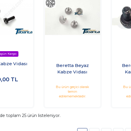
Kabze Vidası
Beretta Beyaz
Ber
Kabze Vidası
Ka
0,00
TL
Bu ürün geçici olarak
Bu ü
temin
edilememektedir.
ed
ide toplam
25
ürün listeleniyor.