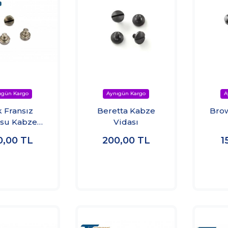
k Fransız
Beretta Kabze
Bro
su Kabze
Vidası
Vidası
0,00
TL
200,00
TL
1