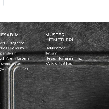
»
HESABIM
MÜŞTERİ
HİZMETLERİ
yelik Bilgilerim
dres Bilgilerim
Hakkımızda
iparişlerim
İletişim
tok Alarm Listem
Hesap Numaralarımız
lışveriş Listem
K.V.K.K Politikası
iyat Alarm Listem