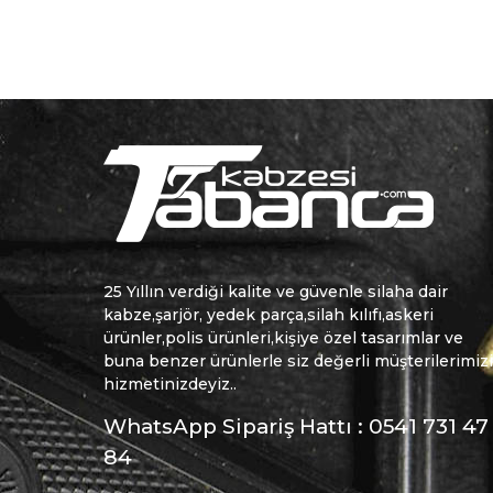
25 Yıllın verdiği kalite ve güvenle silaha dair
kabze,şarjör, yedek parça,silah kılıfı,askeri
ürünler,polis ürünleri,kişiye özel tasarımlar ve
buna benzer ürünlerle siz değerli müşterilerimiz
hizmetinizdeyiz..
WhatsApp Sipariş Hattı : 0541 731 47
84