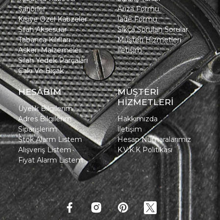
Şarjörler
Arıza Formu
Kişiye Özel Kabzeler
İade Formu
Silah Aksesuar
Sıkça Sorulan Sorular
Tabanca Kılıfları
Müşteri Hizmetleri
Askeri Malzemeler
İletişim
Silah Yedek Parçaları
Çakı Ve Bıçak
HESABIM
MÜŞTERİ
HİZMETLERİ
Üyelik Bilgilerim
Adres Bilgilerim
Hakkımızda
Siparişlerim
İletişim
Stok Alarm Listem
Hesap Numaralarımız
Alışveriş Listem
K.V.K.K Politikası
Fiyat Alarm Listem