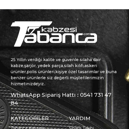
25 Yıllın verdiği kalite ve güvenle silaha dair
kabze,şarjör, yedek parça,silah kılıfı,askeri
ürünler,polis ürünleri,kişiye özel tasarımlar ve buna
benzer ürünlerle siz değerli müşterilerimizin
hizmetinizdeyiz..
WhatsApp Sipariş Hattı : 0541 731 47
84
KATEGORİLER
YARDIM
Tabanca Kabzesi
Sipariş Takibi