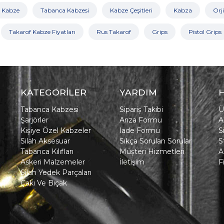
Kabze
Tabanca Kabzesi
Kabze Çeşitleri
Kabza
Orj
Takarof Kabze Fiyatları
Rus Takarof
Grips
Pistol Grips
KATEGORİLER
YARDIM
Tabanca Kabzesi
Sipariş Takibi
Ü
Şarjörler
Arıza Formu
A
Kişiye Özel Kabzeler
İade Formu
S
Silah Aksesuar
Sıkça Sorulan Sorular
S
Tabanca Kılıfları
Müşteri Hizmetleri
A
Askeri Malzemeler
İletişim
F
Silah Yedek Parçaları
Çakı Ve Bıçak
in