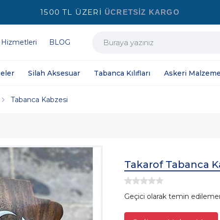
1500 TL ÜZERİ
ÜCRETSİZ KARGO
 Hizmetleri
BLOG
eler
Silah Aksesuar
Tabanca Kılıfları
Askeri Malzeme
Tabanca Kabzesi
Takarof Tabanca K
Geçici olarak temin edileme