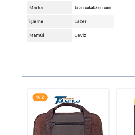
Marka
tabancakabzesi.com
İşleme
Lazer
Mamül
Ceviz
% 2