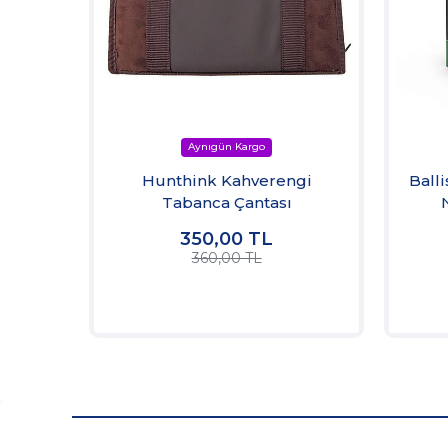
Hunthink Kahverengi
Ball
Tabanca Çantası
350,00
TL
360,00 TL