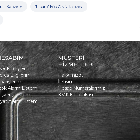
inal Kabzeler
Takarof Kök Ceviz Kabzesi
HESABIM
MÜŞTERİ
HİZMETLERİ
yelik Bilgilerim
dres Bilgilerim
Hakkımızda
iparişlerim
İletişim
tok Alarm Listem
Hesap Numaralarımız
lışveriş Listem
K.V.K.K Politikası
iyat Alarm Listem