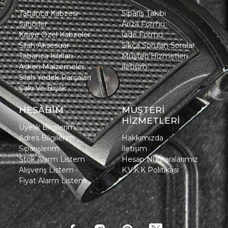
Tabanca Kabzesi
Sipariş Takibi
Şarjörler
Arıza Formu
Kişiye Özel Kabzeler
İade Formu
Silah Aksesuar
Sıkça Sorulan Sorular
Tabanca Kılıfları
Müşteri Hizmetleri
Askeri Malzemeler
İletişim
Silah Yedek Parçaları
Çakı Ve Bıçak
HESABIM
MÜŞTERİ
HİZMETLERİ
Üyelik Bilgilerim
Adres Bilgilerim
Hakkımızda
Siparişlerim
İletişim
Stok Alarm Listem
Hesap Numaralarımız
Alışveriş Listem
K.V.K.K Politikası
Fiyat Alarm Listem