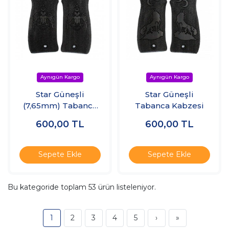
Star Güneşli
Star Güneşli
(7,65mm) Tabanca
Tabanca Kabzesi
Kabzesi
600,00
TL
600,00
TL
Sepete Ekle
Sepete Ekle
Bu kategoride toplam
53
ürün listeleniyor.
1
2
3
4
5
›
»