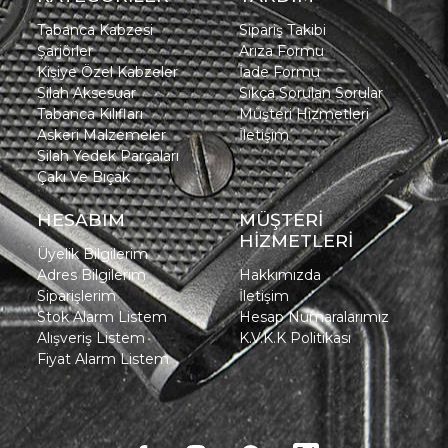
Tabanca Kabzesi
Sipariş Takibi
Şarjörler
Arıza Formu
Kişiye Özel Kabzeler
İade Formu
Silah Aksesuar
Sıkça Sorulan Sorular
Tabanca Kılıfları
Müşteri Hizmetleri
Askeri Malzemeler
İletişim
Silah Yedek Parçaları
Çakı Ve Bıçak
HESABIM
MÜŞTERİ
HİZMETLERİ
Üyelik Bilgilerim
Adres Bilgilerim
Hakkımızda
Siparişlerim
İletişim
Stok Alarm Listem
Hesap Numaralarımız
Alışveriş Listem
K.V.K.K Politikası
Fiyat Alarm Listem