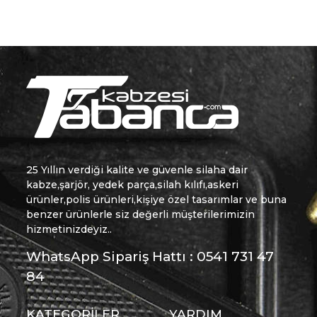
25 Yıllın verdiği kalite ve güvenle silaha dair
kabze,şarjör, yedek parça,silah kılıfı,askeri
ürünler,polis ürünleri,kişiye özel tasarımlar ve buna
benzer ürünlerle siz değerli müşterilerimizin
hizmetinizdeyiz..
WhatsApp Sipariş Hattı : 0541 731 47
84
KATEGORİLER
YARDIM