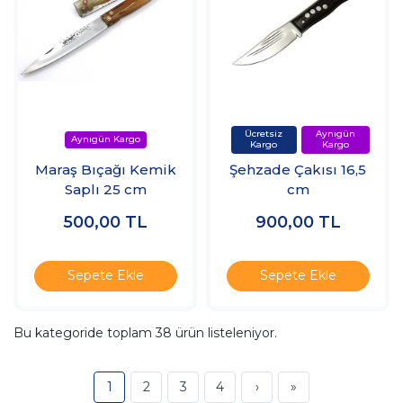
Maraş Bıçağı Kemik
Şehzade Çakısı 16,5
Saplı 25 cm
cm
500,00
TL
900,00
TL
Sepete Ekle
Sepete Ekle
Bu kategoride toplam
38
ürün listeleniyor.
1
2
3
4
›
»