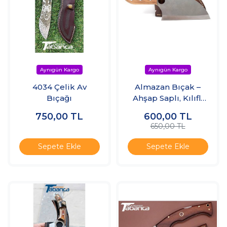
4034 Çelik Av
Almazan Bıçak –
Bıçağı
Ahşap Saplı, Kılıflı
Çelik Kamp Bıçağı
750,00
TL
600,00
TL
650,00 TL
Sepete Ekle
Sepete Ekle