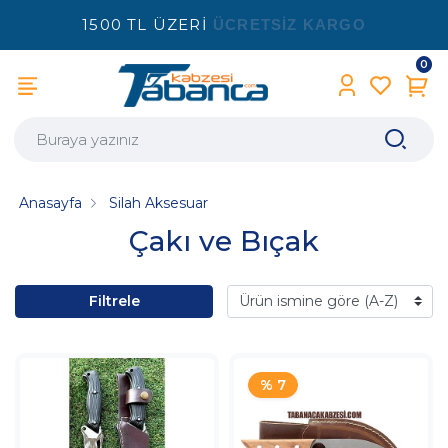
1500 TL ÜZERİ
ÜCRETSİZ KARGO
0
Anasayfa
Silah Aksesuar
Çakı ve Bıçak
Filtrele
% 7