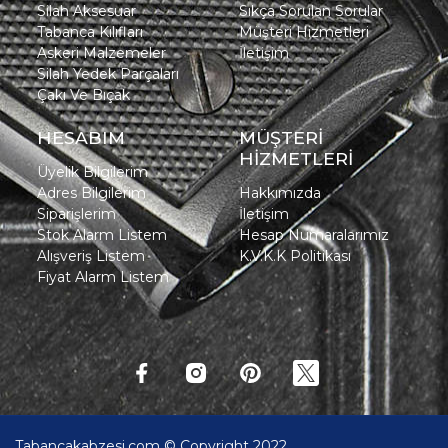
Silah Aksesuar
Sıkça Sorulan Sorular
Tabanca Kılıfları
Müşteri Hizmetleri
Askeri Malzemeler
İletişim
Silah Yedek Parçaları
Çakı Ve Bıçak
HESABIM
MÜŞTERİ
HİZMETLERİ
Üyelik Bilgilerim
Adres Bilgilerim
Hakkımızda
Siparişlerim
İletişim
Stok Alarm Listem
Hesap Numaralarımız
Alışveriş Listem
K.V.K.K Politikası
Fiyat Alarm Listem
Tabancakabzesi.com © Copyright 2022