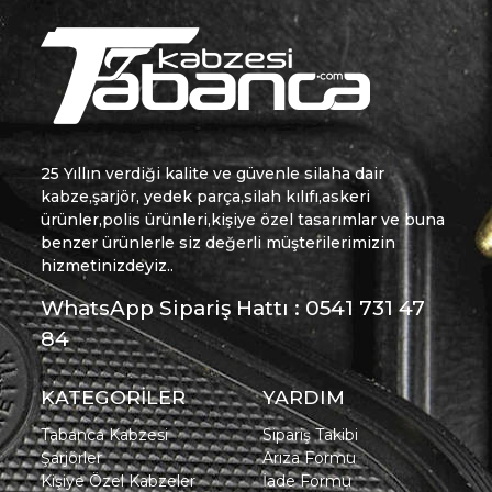
25 Yıllın verdiği kalite ve güvenle silaha dair
kabze,şarjör, yedek parça,silah kılıfı,askeri
ürünler,polis ürünleri,kişiye özel tasarımlar ve buna
benzer ürünlerle siz değerli müşterilerimizin
hizmetinizdeyiz..
WhatsApp Sipariş Hattı : 0541 731 47
84
KATEGORİLER
YARDIM
Tabanca Kabzesi
Sipariş Takibi
Şarjörler
Arıza Formu
Kişiye Özel Kabzeler
İade Formu