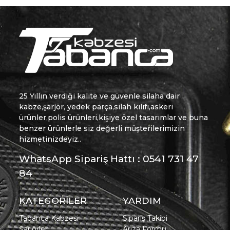
25 Yıllın verdiği kalite ve güvenle silaha dair
kabze,şarjör, yedek parça,silah kılıfı,askeri
ürünler,polis ürünleri,kişiye özel tasarımlar ve buna
benzer ürünlerle siz değerli müşterilerimizin
hizmetinizdeyiz..
WhatsApp Sipariş Hattı : 0541 731 47
84
KATEGORİLER
YARDIM
Tabanca Kabzesi
Sipariş Takibi
Şarjörler
Arıza Formu