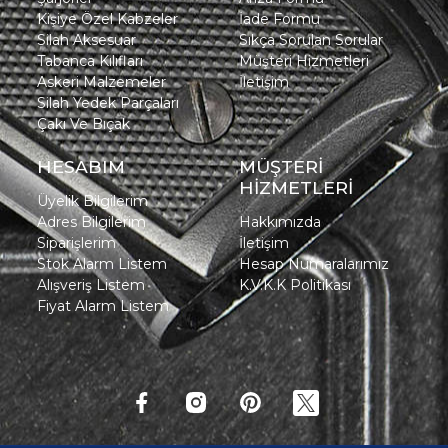
Kişiye Özel Kabzeler
İade Formu
Silah Aksesuar
Sıkça Sorulan Sorular
Tabanca Kılıfları
Müşteri Hizmetleri
Askeri Malzemeler
İletişim
Silah Yedek Parçaları
Çakı Ve Bıçak
HESABIM
MÜŞTERİ
HİZMETLERİ
Üyelik Bilgilerim
Adres Bilgilerim
Hakkımızda
Siparişlerim
İletişim
Stok Alarm Listem
Hesap Numaralarımız
Alışveriş Listem
K.V.K.K Politikası
Fiyat Alarm Listem