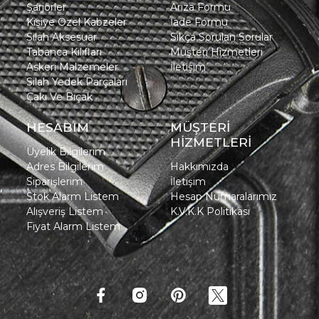
Şarjörler
Arıza Formu
Kişiye Özel Kabzeler
İade Formu
Silah Aksesuar
Sıkça Sorulan Sorular
Tabanca Kılıfları
Müşteri Hizmetleri
Askeri Malzemeler
İletişim
Silah Yedek Parçaları
Çakı Ve Bıçak
HESABIM
MÜŞTERİ
HİZMETLERİ
Üyelik Bilgilerim
Adres Bilgilerim
Hakkımızda
Siparişlerim
İletişim
Stok Alarm Listem
Hesap Numaralarımız
Alışveriş Listem
K.V.K.K Politikası
Fiyat Alarm Listem