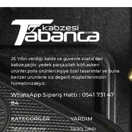
25 Yıllın verdiği kalite ve güvenle silaha dair
kabze,şarjör, yedek parça,silah kılıfı,askeri
ürünler,polis ürünleri,kişiye özel tasarımlar ve buna
benzer ürünlerle siz değerli müşterilerimizin
hizmetinizdeyiz..
WhatsApp Sipariş Hattı : 0541 731 47
84
KATEGORİLER
YARDIM
Tabanca Kabzesi
Sipariş Takibi