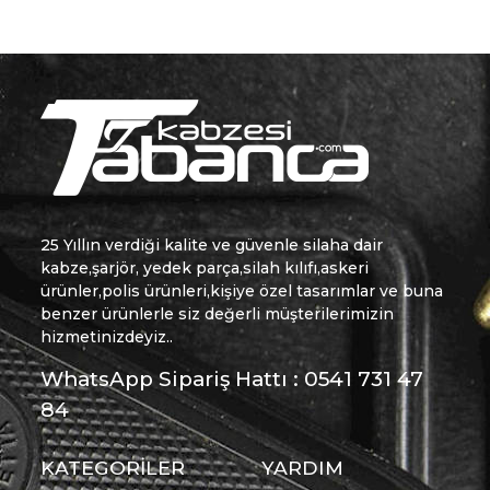
25 Yıllın verdiği kalite ve güvenle silaha dair
kabze,şarjör, yedek parça,silah kılıfı,askeri
ürünler,polis ürünleri,kişiye özel tasarımlar ve buna
benzer ürünlerle siz değerli müşterilerimizin
hizmetinizdeyiz..
WhatsApp Sipariş Hattı : 0541 731 47
84
KATEGORİLER
YARDIM