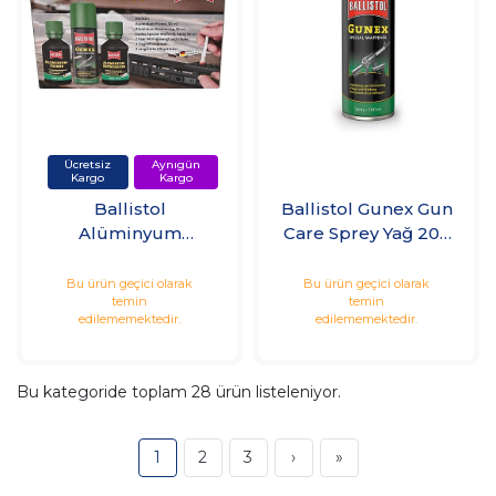
Ballistol
Ballistol Gunex Gun
Alüminyum
Care Sprey Yağ 200
Boyama Seti
ml Silah Bakım Yağı
Bu ürün geçici olarak
Bu ürün geçici olarak
temin
temin
edilememektedir.
edilememektedir.
Bu kategoride toplam
28
ürün listeleniyor.
1
2
3
›
»