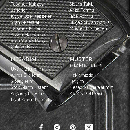
Tabanca Kabzesi
Sipariş Takibi
Şarjörler
Arıza Formu
Kişiye Özel Kabzeler
İade Formu
Silah Aksesuar
Sıkça Sorulan Sorular
Tabanca Kılıfları
Müşteri Hizmetleri
Askeri Malzemeler
İletişim
Silah Yedek Parçaları
Çakı Ve Bıçak
HESABIM
MÜŞTERİ
HİZMETLERİ
Üyelik Bilgilerim
Adres Bilgilerim
Hakkımızda
Siparişlerim
İletişim
Stok Alarm Listem
Hesap Numaralarımız
Alışveriş Listem
K.V.K.K Politikası
Fiyat Alarm Listem