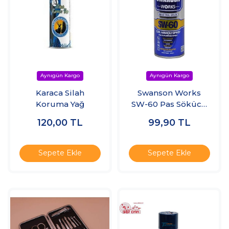
Karaca Silah
Swanson Works
Koruma Yağ
SW-60 Pas Sökücü
Korozyon Önleyici
120,00
TL
99,90
TL
Çok Amaçlı Sprey
200ml
Sepete Ekle
Sepete Ekle