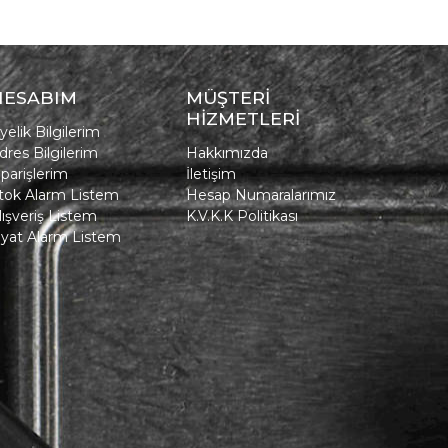
HESABIM
MÜŞTERİ
HİZMETLERİ
yelik Bilgilerim
dres Bilgilerim
Hakkımızda
iparişlerim
İletişim
tok Alarm Listem
Hesap Numaralarımız
lışveriş Listem
K.V.K.K Politikası
iyat Alarm Listem