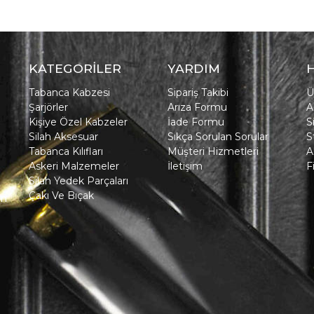
KATEGORİLER
YARDIM
Tabanca Kabzesi
Sipariş Takibi
Ü
Şarjörler
Arıza Formu
A
Kişiye Özel Kabzeler
İade Formu
S
Silah Aksesuar
Sıkça Sorulan Sorular
S
Tabanca Kılıfları
Müşteri Hizmetleri
A
Askeri Malzemeler
İletişim
F
Silah Yedek Parçaları
Çakı Ve Bıçak
in