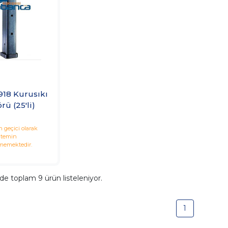
918 Kurusıkı
örü (25'li)
 geçici olarak
temin
memektedir.
ide toplam
9
ürün listeleniyor.
1