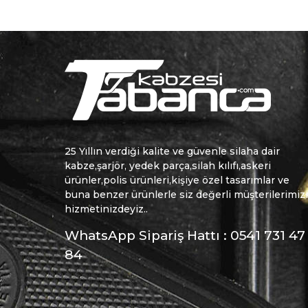
25 Yıllın verdiği kalite ve güvenle silaha dair
kabze,şarjör, yedek parça,silah kılıfı,askeri
ürünler,polis ürünleri,kişiye özel tasarımlar ve
buna benzer ürünlerle siz değerli müşterilerimiz
hizmetinizdeyiz..
WhatsApp Sipariş Hattı : 0541 731 47
84