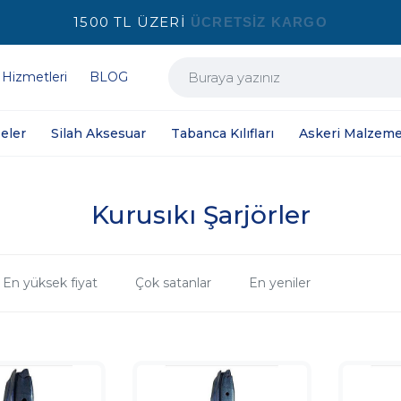
1500 TL ÜZERİ
ÜCRETSİZ KARGO
 Hizmetleri
BLOG
eler
Silah Aksesuar
Tabanca Kılıfları
Askeri Malzeme
Kurusıkı Şarjörler
En yüksek fiyat
Çok satanlar
En yeniler