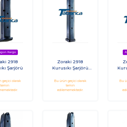
aki 2918
Zoraki 2918
Z
ıkı Şarjörü
Kurusıkı Şarjörü
Kuru
(25'li)
 geçici olarak
Bu ürün geçici olarak
Bu ü
temin
temin
memektedir.
edilememektedir.
ed