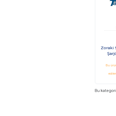
Zoraki 
Şarj
Bu ürün
edile
Bu kategor