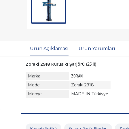
Ürün Açıklaması
Ürün Yorumları
Zoraki 2918 Kurusıkı Şarjörü
(25';li)
Marka
ZORAKİ
Model
Zoraki 2918
Menşeı
MADE IN Türkiyye
Kurusıkı Şarjörü
Kurusıkı Şarjör Fiyatları
Zoraki