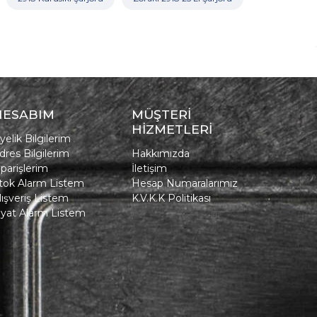
HESABIM
MÜŞTERİ
HİZMETLERİ
yelik Bilgilerim
dres Bilgilerim
Hakkımızda
iparişlerim
İletişim
tok Alarm Listem
Hesap Numaralarımız
lışveriş Listem
K.V.K.K Politikası
iyat Alarm Listem