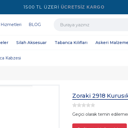
1500 TL ÜZERİ
ÜCRETSİZ KARGO
 Hizmetleri
BLOG
eler
Silah Aksesuar
Tabanca Kılıfları
Askeri Malzeme
ca Kabzesi
Zoraki 2918 Kurusıkı
Geçici olarak temin edileme