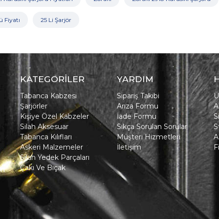
ü Fiyatı
25 Li Şarjör
KATEGORİLER
YARDIM
Tabanca Kabzesi
Sipariş Takibi
Ü
Şarjörler
Arıza Formu
A
Kişiye Özel Kabzeler
İade Formu
S
Silah Aksesuar
Sıkça Sorulan Sorular
S
Tabanca Kılıfları
Müşteri Hizmetleri
A
Askeri Malzemeler
İletişim
F
Silah Yedek Parçaları
Çakı Ve Bıçak
in