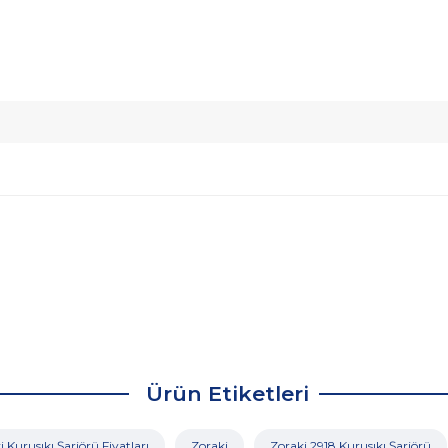
Ürün Etiketleri
 Kurusıkı Şarjörü Fiyatları
Zoraki
Zoraki 2918 Kurusıkı Şarjörü