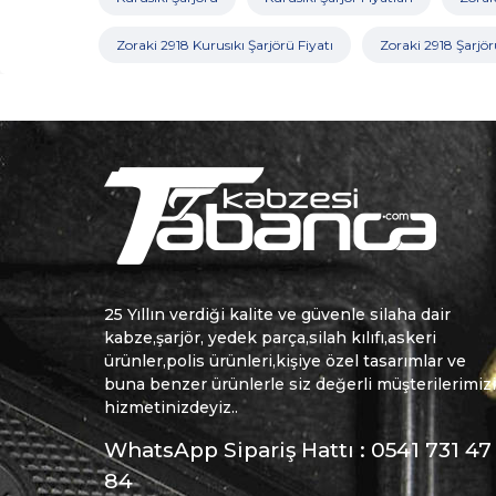
Zoraki 2918 Kurusıkı Şarjörü Fiyatı
Zoraki 2918 Şarjör
25 Yıllın verdiği kalite ve güvenle silaha dair
kabze,şarjör, yedek parça,silah kılıfı,askeri
ürünler,polis ürünleri,kişiye özel tasarımlar ve
buna benzer ürünlerle siz değerli müşterilerimiz
hizmetinizdeyiz..
WhatsApp Sipariş Hattı : 0541 731 47
84