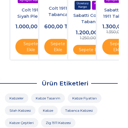
Colt 1911
Sabatti Co
Colt 1911
Tabanca
Sabatti Colt 1911
1911 Taban
Siyah Pleksi
Kabzesi
Tabanca
Şarjörü
Kabze - Sarı
1.000,00
TL
600,00
TL
1.300,00
Şarjörü
(Nikel)
At Logolu
1.200,00
TL
1.350,00 T
1.250,00 TL
Sepete
Sepete
Sepete
Ekle
Ekle
Sepete Ekle
Ekle
Ürün Etiketleri
Kabzeler
Kabze Tasarım
Kabze Fiyatları
Silah Kabzesi
Kabze
Tabanca Kabzesi
Kabze Çeşitleri
Zig 1911 Kabzesi