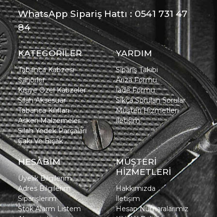
WhatsApp Sipariş Hattı : 0541 731 47
84
KATEGORİLER
YARDIM
Tabanca Kabzesi
Sipariş Takibi
Şarjörler
Arıza Formu
Kişiye Özel Kabzeler
İade Formu
Silah Aksesuar
Sıkça Sorulan Sorular
Tabanca Kılıfları
Müşteri Hizmetleri
Askeri Malzemeler
İletişim
Silah Yedek Parçaları
Çakı Ve Bıçak
HESABIM
MÜŞTERİ
HİZMETLERİ
Üyelik Bilgilerim
Adres Bilgilerim
Hakkımızda
Siparişlerim
İletişim
Stok Alarm Listem
Hesap Numaralarımız