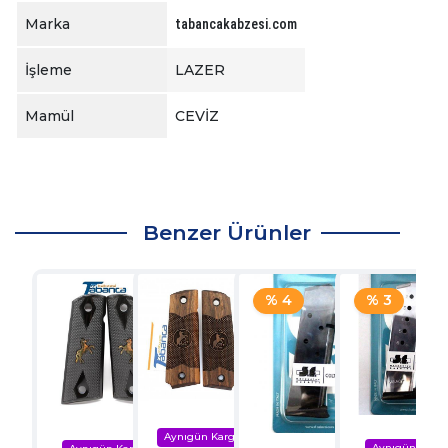
Marka
tabancakabzesi.com
İşleme
LAZER
Mamül
CEVİZ
Benzer Ürünler
% 4
% 3