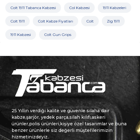
Colt 1911 Tabanca Kabzesi
Col Kabzesi
1911 Kabzeleri
Colt 1911
Colt Kabze Fiyatları
Colt
Zig 1911
1911 Kabzesi
Colt Gun Grips
25 Yıllın verdiği kalite ve güvenle silaha dair
kabze,şarjör, yedek parça,silah kılıfı,askeri
ürünler,polis ürünleri,kişiye özel tasarımlar ve buna
benzer ürünlerle siz değerli müşterilerimizin
hizmetinizdeyiz..