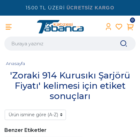
1500 TL ÜZERİ
ÜCRETSİZ KARGO
0
Anasayfa
'Zoraki 914 Kurusıkı Şarjörü
Fiyatı' kelimesi için etiket
sonuçları
Benzer Etiketler