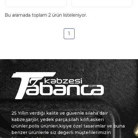
Bu aramada toplam
2
ürün listeleniyor.
1
25 Yıllın verdiği kalite ve güvenle silaha dair
kabze,şarjör, yedek parça,silah kılıfı,askeri
ürünler,polis ürünleri,kişiye özel tasarımlar ve buna
benzer ürünlerle siz değerli müşterilerimizin