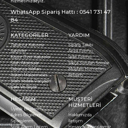
hizmetinizdeyiz..
WhatsApp Sipariş Hattı : 0541 731 47
84
KATEGORİLER
YARDIM
Tabanca Kabzesi
Sipariş Takibi
Şarjörler
Arıza Formu
Kişiye Özel Kabzeler
İade Formu
Silah Aksesuar
Sıkça Sorulan Sorular
Tabanca Kılıfları
Müşteri Hizmetleri
Askeri Malzemeler
İletişim
Silah Yedek Parçaları
Çakı Ve Bıçak
HESABIM
MÜŞTERİ
HİZMETLERİ
Üyelik Bilgilerim
Adres Bilgilerim
Hakkımızda
Siparişlerim
İletişim
Stok Alarm Listem
Hesap Numaralarımız