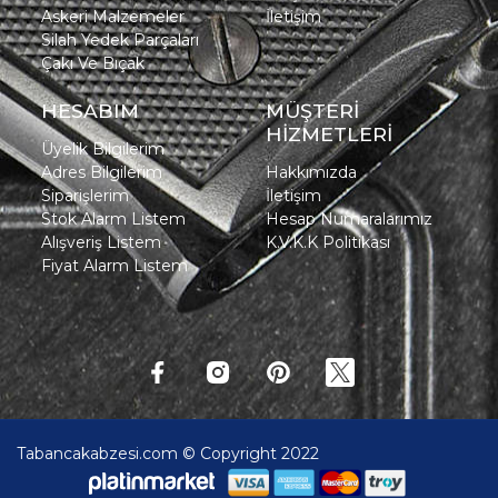
Askeri Malzemeler
İletişim
Silah Yedek Parçaları
Çakı Ve Bıçak
HESABIM
MÜŞTERİ
HİZMETLERİ
Üyelik Bilgilerim
Adres Bilgilerim
Hakkımızda
Siparişlerim
İletişim
Stok Alarm Listem
Hesap Numaralarımız
Alışveriş Listem
K.V.K.K Politikası
Fiyat Alarm Listem
Tabancakabzesi.com © Copyright 2022