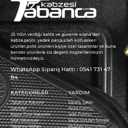
25 Yıllın verdiği kalite ve güvenle silaha dair
kabze,şarjör, yedek parça,silah kılıfı,askeri
ürünler,polis ürünleri,kişiye özel tasarımlar ve buna
benzer ürünlerle siz değerli müşterilerimizin
hizmetinizdeyiz..
WhatsApp Sipariş Hattı : 0541 731 47
84
KATEGORİLER
YARDIM
Tabanca Kabzesi
Sipariş Takibi
Şarjörler
Arıza Formu
Kişiye Özel Kabzeler
İade Formu
Silah Aksesuar
Sıkça Sorulan Sorular
Tabanca Kılıfları
Müşteri Hizmetleri