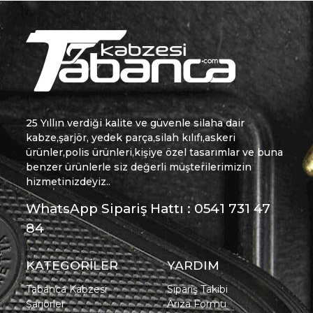
25 Yıllın verdiği kalite ve güvenle silaha dair
kabze,şarjör, yedek parça,silah kılıfı,askeri
ürünler,polis ürünleri,kişiye özel tasarımlar ve buna
benzer ürünlerle siz değerli müşterilerimizin
hizmetinizdeyiz..
WhatsApp Sipariş Hattı : 0541 731 47
84
KATEGORİLER
YARDIM
Tabanca Kabzesi
Sipariş Takibi
Şarjörler
Arıza Formu