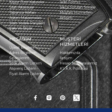
Kişiye Özel Kabzeler
İade Formu
Silah Aksesuar
Sıkça Sorulan Sorular
Tabanca Kılıfları
Müşteri Hizmetleri
Askeri Malzemeler
İletişim
Silah Yedek Parçaları
Çakı Ve Bıçak
HESABIM
MÜŞTERİ
HİZMETLERİ
Üyelik Bilgilerim
Adres Bilgilerim
Hakkımızda
Siparişlerim
İletişim
Stok Alarm Listem
Hesap Numaralarımız
Alışveriş Listem
K.V.K.K Politikası
Fiyat Alarm Listem