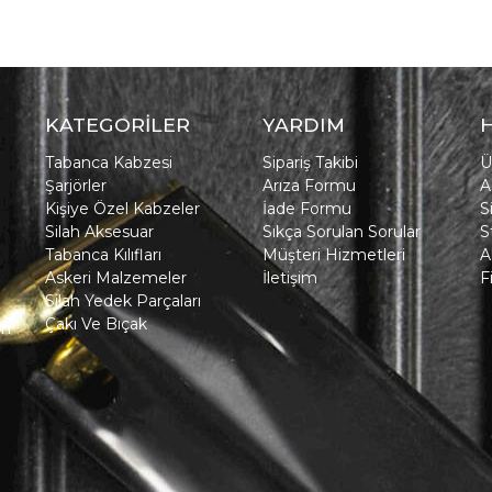
KATEGORİLER
YARDIM
Tabanca Kabzesi
Sipariş Takibi
Ü
Şarjörler
Arıza Formu
A
Kişiye Özel Kabzeler
İade Formu
S
Silah Aksesuar
Sıkça Sorulan Sorular
S
Tabanca Kılıfları
Müşteri Hizmetleri
A
Askeri Malzemeler
İletişim
F
Silah Yedek Parçaları
Çakı Ve Bıçak
in