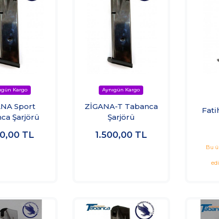
NA Sport
ZİGANA-T Tabanca
Fati
ca Şarjörü
Şarjörü
00,00
TL
1.500,00
TL
Bu ü
ed