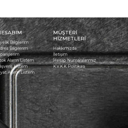
HESABIM
MÜŞTERİ
HİZMETLERİ
yelik Bilgilerim
dres Bilgilerim
Hakkımızda
iparişlerim
İletişim
tok Alarm Listem
Hesap Numaralarımız
lışveriş Listem
K.V.K.K Politikası
iyat Alarm Listem