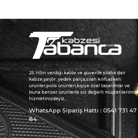
25 Yıllın verdiği kalite ve güvenle silaha dair
kabze,şarjör, yedek parça,silah kılıfı,askeri
ürünler,polis ürünleri,kişiye özel tasarımlar ve
buna benzer ürünlerle siz değerli müşterilerimiz
hizmetinizdeyiz..
WhatsApp Sipariş Hattı : 0541 731 47
84