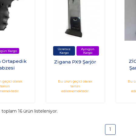
 Ortapedik
Zİ
Zigana PX9 Şarjör
abzesi
Şa
 geçici olarak
Bu ürün geçici olarak
Bu ü
temin
temin
memektedir.
edilememektedir.
ed
a toplam
16
ürün listeleniyor.
1