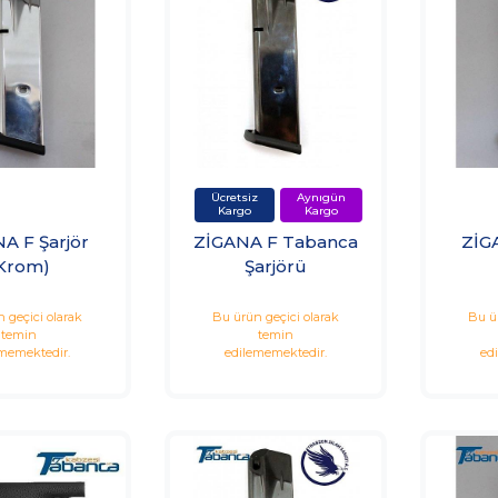
A F Şarjör
ZİGANA F Tabanca
ZİG
Krom)
Şarjörü
 geçici olarak
Bu ürün geçici olarak
Bu ü
temin
temin
memektedir.
edilememektedir.
ed