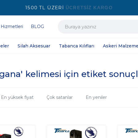
1500 TL ÜZERİ
ÜCRETSİZ KARGO
 Hizmetleri
BLOG
eler
Silah Aksesuar
Tabanca Kılıfları
Askeri Malzeme
igana' kelimesi için etiket sonuçl
En yüksek fiyat
Çok satanlar
En yeniler