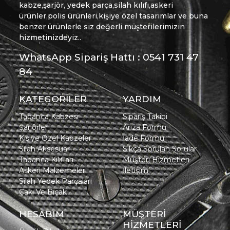
kabze,şarjör, yedek parça,silah kılıfı,askeri
ürünler,polis ürünleri,kişiye özel tasarımlar ve buna
benzer ürünlerle siz değerli müşterilerimizin
hizmetinizdeyiz..
WhatsApp Sipariş Hattı : 0541 731 47
84
KATEGORİLER
YARDIM
Tabanca Kabzesi
Sipariş Takibi
Şarjörler
Arıza Formu
Kişiye Özel Kabzeler
İade Formu
Silah Aksesuar
Sıkça Sorulan Sorular
Tabanca Kılıfları
Müşteri Hizmetleri
Askeri Malzemeler
İletişim
Silah Yedek Parçaları
Çakı Ve Bıçak
HESABIM
MÜŞTERİ
HİZMETLERİ