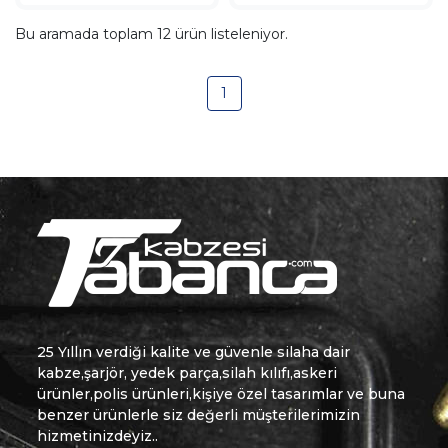
Bu aramada toplam
12
ürün listeleniyor.
1
25 Yıllın verdiği kalite ve güvenle silaha dair
kabze,şarjör, yedek parça,silah kılıfı,askeri
ürünler,polis ürünleri,kişiye özel tasarımlar ve buna
benzer ürünlerle siz değerli müşterilerimizin
hizmetinizdeyiz..