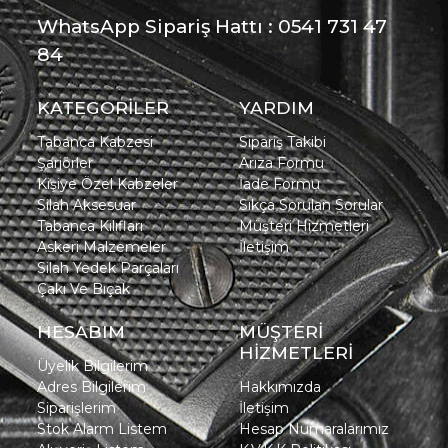
WhatsApp Sipariş Hattı : 0541 731 47
84
KATEGORİLER
YARDIM
Tabanca Kabzesi
Sipariş Takibi
Şarjörler
Arıza Formu
Kişiye Özel Kabzeler
İade Formu
Silah Aksesuar
Sıkça Sorulan Sorular
Tabanca Kılıfları
Müşteri Hizmetleri
Askeri Malzemeler
İletişim
Silah Yedek Parçaları
Çakı Ve Bıçak
HESABIM
MÜŞTERİ
HİZMETLERİ
Üyelik Bilgilerim
Adres Bilgilerim
Hakkımızda
Siparişlerim
İletişim
Stok Alarm Listem
Hesap Numaralarımız