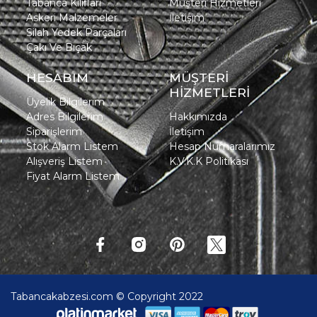
Tabanca Kılıfları
Müşteri Hizmetleri
Askeri Malzemeler
İletişim
Silah Yedek Parçaları
Çakı Ve Bıçak
HESABIM
MÜŞTERİ
HİZMETLERİ
Üyelik Bilgilerim
Adres Bilgilerim
Hakkımızda
Siparişlerim
İletişim
Stok Alarm Listem
Hesap Numaralarımız
Alışveriş Listem
K.V.K.K Politikası
Fiyat Alarm Listem
Tabancakabzesi.com © Copyright 2022