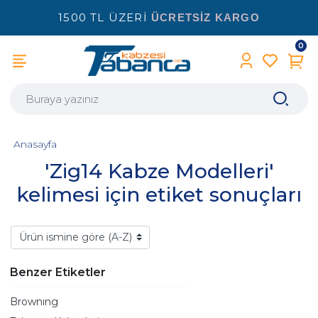
1500 TL ÜZERİ
ÜCRETSİZ KARGO
0
Anasayfa
'Zig14 Kabze Modelleri'
kelimesi için etiket sonuçları
Benzer Etiketler
Brownıng