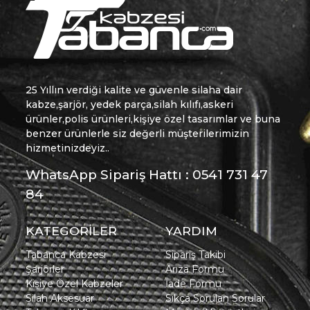
25 Yıllın verdiği kalite ve güvenle silaha dair
kabze,şarjör, yedek parça,silah kılıfı,askeri
ürünler,polis ürünleri,kişiye özel tasarımlar ve buna
benzer ürünlerle siz değerli müşterilerimizin
hizmetinizdeyiz..
WhatsApp Sipariş Hattı : 0541 731 47
84
KATEGORİLER
YARDIM
Tabanca Kabzesi
Sipariş Takibi
Şarjörler
Arıza Formu
Kişiye Özel Kabzeler
İade Formu
Silah Aksesuar
Sıkça Sorulan Sorular