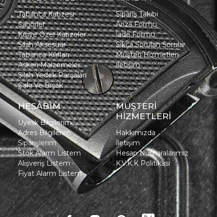
Tabanca Kabzesi
Sipariş Takibi
Şarjörler
Arıza Formu
Kişiye Özel Kabzeler
İade Formu
Silah Aksesuar
Sıkça Sorulan Sorular
Tabanca Kılıfları
Müşteri Hizmetleri
Askeri Malzemeler
İletişim
Silah Yedek Parçaları
Çakı Ve Bıçak
HESABIM
MÜŞTERİ
HİZMETLERİ
Üyelik Bilgilerim
Adres Bilgilerim
Hakkımızda
Siparişlerim
İletişim
Stok Alarm Listem
Hesap Numaralarımız
Alışveriş Listem
K.V.K.K Politikası
Fiyat Alarm Listem