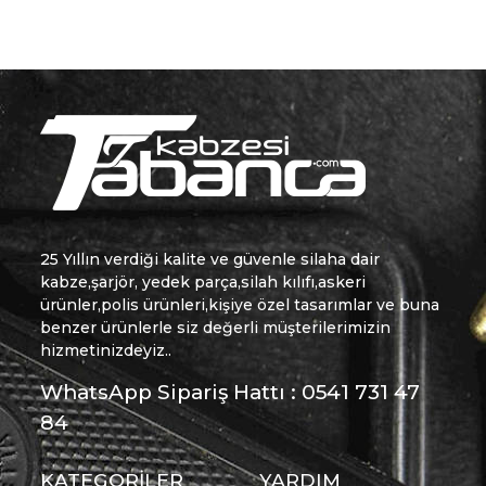
25 Yıllın verdiği kalite ve güvenle silaha dair
kabze,şarjör, yedek parça,silah kılıfı,askeri
ürünler,polis ürünleri,kişiye özel tasarımlar ve buna
benzer ürünlerle siz değerli müşterilerimizin
hizmetinizdeyiz..
WhatsApp Sipariş Hattı : 0541 731 47
84
KATEGORİLER
YARDIM