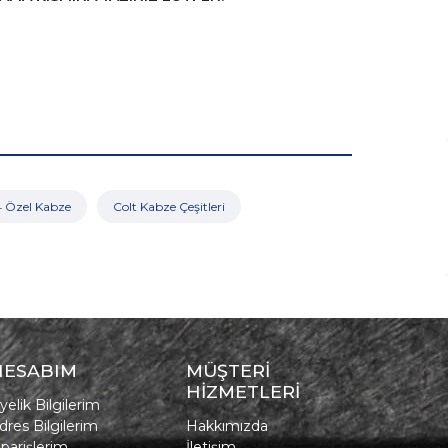
4 Özel Kabze
Colt Kabze Çeşitleri
HESABIM
MÜŞTERİ
HİZMETLERİ
yelik Bilgilerim
dres Bilgilerim
Hakkımızda
iparişlerim
İletişim