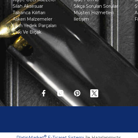
Silah Aksesuar
Sıkça Sorulan Sorular
S
Tabanca Kılıfları
Müşteri Hizmetleri
A
Askeri Malzemeler
İletişim
F
Silah Yedek Parçaları
Çakı Ve Bıçak
in
®
PlatinMarket
E-Ticaret Sistemi
İle Hazırlanmıştır.