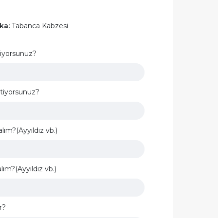
ka:
Tabanca Kabzesi
tiyorsunuz?
stiyorsunuz?
lım?(Ayyıldız vb.)
ım?(Ayyıldız vb.)
r?