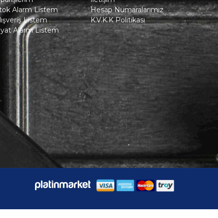
tok Alarm Listem
Hesap Numaralarımız
lışveriş Listem
K.V.K.K Politikası
iyat Alarm Listem