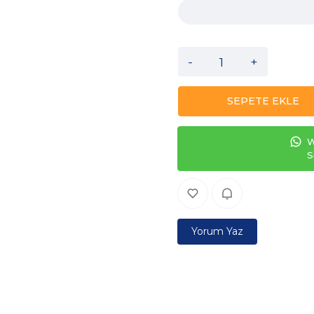
-
+
SEPETE EKLE
W
S
Yorum Yaz