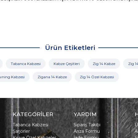
Ürün Etiketleri
Tabanca Kabzesi
Kabze Çeşitleri
Zig 14 Kabze
Zig 1
wning Kabzesi
Zigana 14 Kabze
Zig 14 Özel Kabzesi
KATEGORİLER
YARDIM
Tabanca Kabzesi
Sipariş Takibi
Ü
Şarjörler
Arıza Formu
A
Kişiye Özel Kabzeler
İade Formu
S