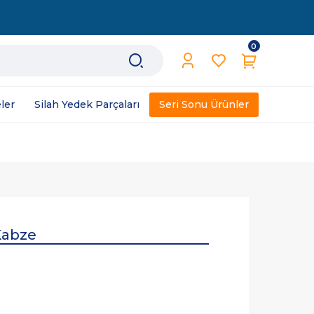
0
ler
Silah Yedek Parçaları
Seri Sonu Ürünler
 Kabze