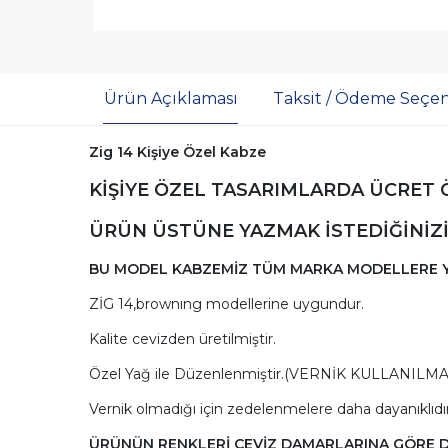
Ürün Açıklaması
Taksit / Ödeme Seçen
Zig 14 Kişiye Özel Kabze
KİŞİYE ÖZEL TASARIMLARDA ÜCRET
ÜRÜN ÜSTÜNE YAZMAK İSTEDİĞİNİZİ
BU MODEL KABZEMİZ TÜM MARKA MODELLERE Y
ZİG 14,brownıng modellerine uygundur.
Kalite cevizden üretilmiştir.
Özel Yağ ile Düzenlenmiştir.(VERNİK KULLANILM
Vernik olmadığı için zedelenmelere daha dayanıklıdır
ÜRÜNÜN RENKLERİ CEVİZ DAMARLARINA GÖRE DEĞ