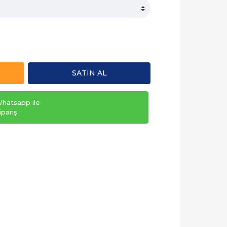
SATIN AL
hatsapp ile
ipariş