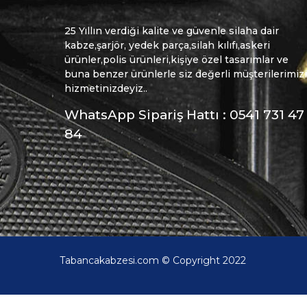
25 Yıllın verdiği kalite ve güvenle silaha dair
kabze,şarjör, yedek parça,silah kılıfı,askeri
ürünler,polis ürünleri,kişiye özel tasarımlar ve
buna benzer ürünlerle siz değerli müşterilerimiz
hizmetinizdeyiz..
WhatsApp Sipariş Hattı : 0541 731 47
84
Tabancakabzesi.com © Copyright 2022