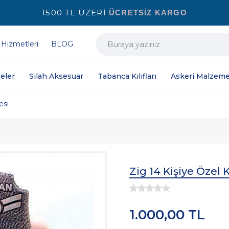
1500 TL ÜZERİ
ÜCRETSİZ KARGO
 Hizmetleri
BLOG
eler
Silah Aksesuar
Tabanca Kılıfları
Askeri Malzeme
esi
Zig 14 Kişiye Özel
1.000,00 TL