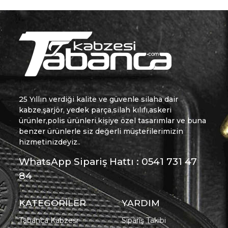
25 Yıllın verdiği kalite ve güvenle silaha dair
kabze,şarjör, yedek parça,silah kılıfı,askeri
ürünler,polis ürünleri,kişiye özel tasarımlar ve buna
benzer ürünlerle siz değerli müşterilerimizin
hizmetinizdeyiz..
WhatsApp Sipariş Hattı : 0541 731 47
84
KATEGORİLER
YARDIM
Tabanca Kabzesi
Sipariş Takibi