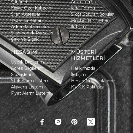
Şarjörler
Arıza Formu
Kişiye Özel Kabzeler
İade Formu
Silah Aksesuar
Sıkça Sorulan Sorular
Tabanca Kılıfları
Müşteri Hizmetleri
Askeri Malzemeler
İletişim
Silah Yedek Parçaları
Çakı Ve Bıçak
HESABIM
MÜŞTERİ
HİZMETLERİ
Üyelik Bilgilerim
Adres Bilgilerim
Hakkımızda
Siparişlerim
İletişim
Stok Alarm Listem
Hesap Numaralarımız
Alışveriş Listem
K.V.K.K Politikası
Fiyat Alarm Listem