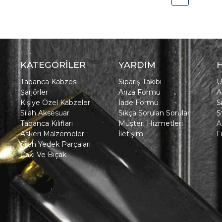
KATEGORİLER
YARDIM
Tabanca Kabzesi
Sipariş Takibi
Ü
Şarjörler
Arıza Formu
A
Kişiye Özel Kabzeler
İade Formu
S
Silah Aksesuar
Sıkça Sorulan Sorular
S
Tabanca Kılıfları
Müşteri Hizmetleri
A
Askeri Malzemeler
İletişim
F
Silah Yedek Parçaları
Çakı Ve Bıçak
in