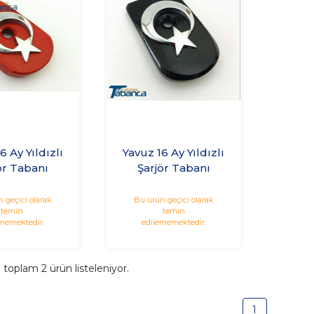
6 Ay Yıldızlı
Yavuz 16 Ay Yıldızlı
ör Tabanı
Şarjör Tabanı
 geçici olarak
Bu ürün geçici olarak
temin
temin
memektedir.
edilememektedir.
a toplam
2
ürün listeleniyor.
1