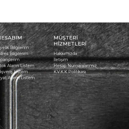
HESABIM
MÜŞTERİ
HİZMETLERİ
yelik Bilgilerim
dres Bilgilerim
Hakkımızda
iparişlerim
İletişim
tok Alarm Listem
Hesap Numaralarımız
lışveriş Listem
K.V.K.K Politikası
iyat Alarm Listem