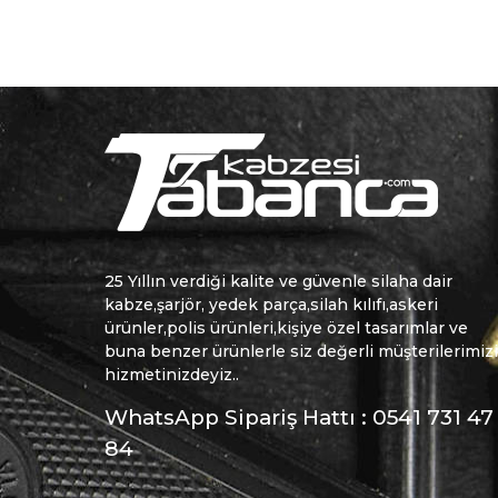
25 Yıllın verdiği kalite ve güvenle silaha dair
kabze,şarjör, yedek parça,silah kılıfı,askeri
ürünler,polis ürünleri,kişiye özel tasarımlar ve
buna benzer ürünlerle siz değerli müşterilerimiz
hizmetinizdeyiz..
WhatsApp Sipariş Hattı : 0541 731 47
84