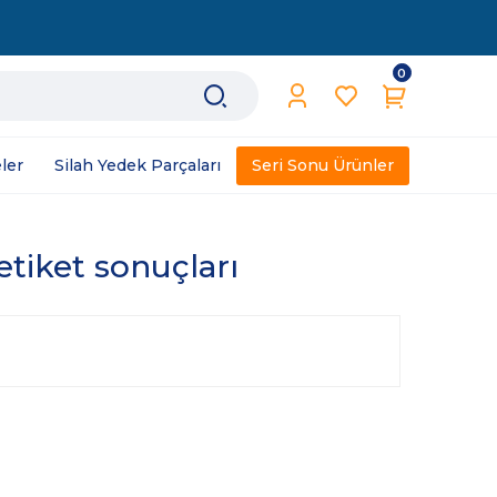
0
ler
Silah Yedek Parçaları
Seri Sonu Ürünler
 etiket sonuçları