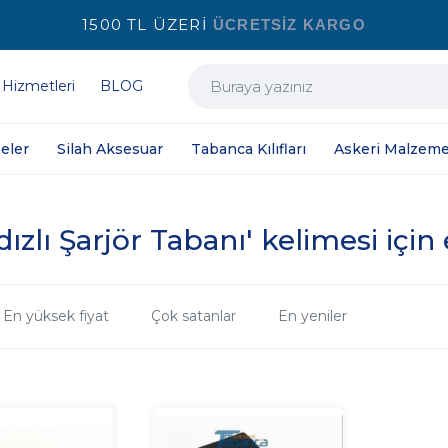
1500 TL ÜZERİ
ÜCRETSİZ KARGO
 Hizmetleri
BLOG
eler
Silah Aksesuar
Tabanca Kılıfları
Askeri Malzeme
dızlı Şarjör Tabanı' kelimesi için
En yüksek fiyat
Çok satanlar
En yeniler