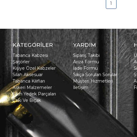
1
KATEGORİLER
YARDIM
Tabanca Kabzesi
Sipariş Takibi
Ü
Şarjörler
Arıza Formu
A
Kişiye Özel Kabzeler
İade Formu
S
Silah Aksesuar
Sıkça Sorulan Sorular
S
Tabanca Kılıfları
Müşteri Hizmetleri
A
Askeri Malzemeler
İletişim
F
Silah Yedek Parçaları
Çakı Ve Bıçak
in