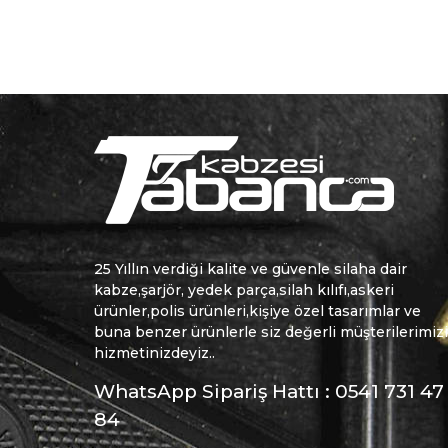
25 Yıllın verdiği kalite ve güvenle silaha dair
kabze,şarjör, yedek parça,silah kılıfı,askeri
ürünler,polis ürünleri,kişiye özel tasarımlar ve
buna benzer ürünlerle siz değerli müşterilerimiz
hizmetinizdeyiz..
WhatsApp Sipariş Hattı : 0541 731 47
84