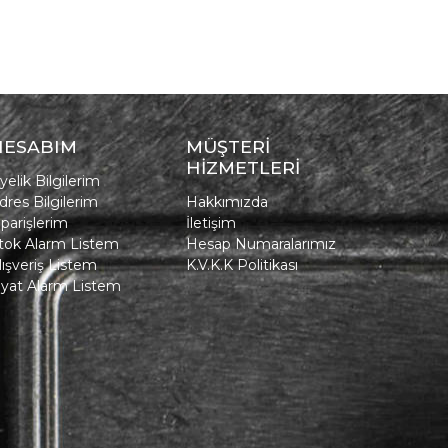
HESABIM
MÜŞTERİ
HİZMETLERİ
yelik Bilgilerim
dres Bilgilerim
Hakkımızda
iparişlerim
İletişim
tok Alarm Listem
Hesap Numaralarımız
lışveriş Listem
K.V.K.K Politikası
iyat Alarm Listem