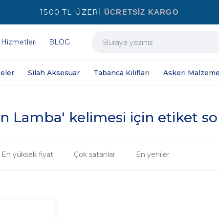
1500 TL ÜZERİ
ÜCRETSİZ KARGO
 Hizmetleri
BLOG
eler
Silah Aksesuar
Tabanca Kılıfları
Askeri Malzeme
n Lamba' kelimesi için etiket so
En yüksek fiyat
Çok satanlar
En yeniler