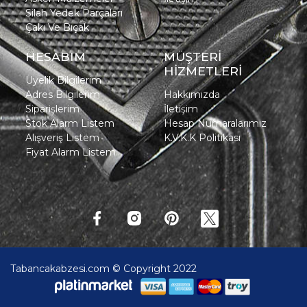
Silah Yedek Parçaları
Çakı Ve Bıçak
HESABIM
MÜŞTERİ
HİZMETLERİ
Üyelik Bilgilerim
Adres Bilgilerim
Hakkımızda
Siparişlerim
İletişim
Stok Alarm Listem
Hesap Numaralarımız
Alışveriş Listem
K.V.K.K Politikası
Fiyat Alarm Listem
Tabancakabzesi.com © Copyright 2022