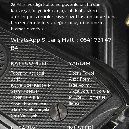
25 Yıllın verdiği kalite ve güvenle silaha dair
kabze,şarjör, yedek parça,silah kılıfı,askeri
ürünler,polis ürünleri,kişiye özel tasarımlar ve buna
benzer ürünlerle siz değerli müşterilerimizin
hizmetinizdeyiz..
WhatsApp Sipariş Hattı : 0541 731 47
84
KATEGORİLER
YARDIM
Tabanca Kabzesi
Sipariş Takibi
Şarjörler
Arıza Formu
Kişiye Özel Kabzeler
İade Formu
Silah Aksesuar
Sıkça Sorulan Sorular
Tabanca Kılıfları
Müşteri Hizmetleri
Askeri Malzemeler
İletişim
Silah Yedek Parçaları
Çakı Ve Bıçak
HESABIM
MÜŞTERİ