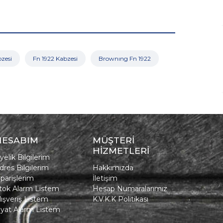
zesi
Fn 1922 Kabzesi
Brownıng Fn 1922
HESABIM
MÜŞTERİ
HİZMETLERİ
yelik Bilgilerim
dres Bilgilerim
Hakkımızda
iparişlerim
İletişim
tok Alarm Listem
Hesap Numaralarımız
lışveriş Listem
K.V.K.K Politikası
iyat Alarm Listem