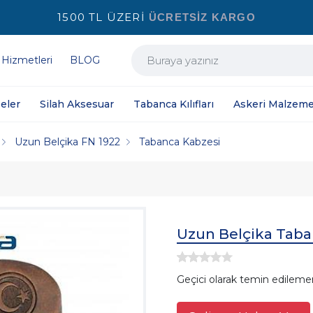
1500 TL ÜZERİ
ÜCRETSİZ KARGO
 Hizmetleri
BLOG
eler
Silah Aksesuar
Tabanca Kılıfları
Askeri Malzeme
Uzun Belçika FN 1922
Tabanca Kabzesi
Uzun Belçika Taba
Geçici olarak temin edileme