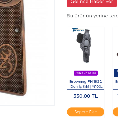
Gelince Haber Ver
Bu ürünün yerine terc
Browning FN 1922
B
Deri İç Kılıf | %100
Deri | İnce
350,00
TL
Sepete Ekle