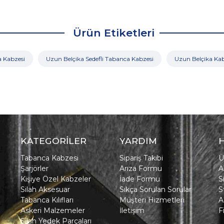
Ürün Etiketleri
 Kabzesi
Uzun Belçika Sedefli Tabanca Kabzesi
Uzun Belçika Kab
KATEGORİLER
YARDIM
Tabanca Kabzesi
Sipariş Takibi
Ü
Şarjörler
Arıza Formu
A
Kişiye Özel Kabzeler
İade Formu
S
Silah Aksesuar
Sıkça Sorulan Sorular
S
Tabanca Kılıfları
Müşteri Hizmetleri
A
Askeri Malzemeler
İletişim
F
Silah Yedek Parçaları