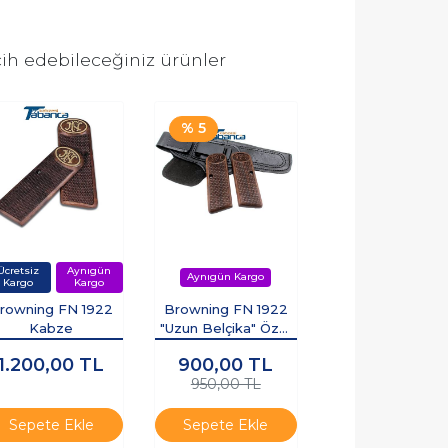
ih edebileceğiniz ürünler
% 5
rowning FN 1922
Browning FN 1922
Kabze
"Uzun Belçika" Özel
Set: Ceviz Kabze &
1.200,00
TL
900,00
TL
Deri İç Kılıf
950,00 TL
Sepete Ekle
Sepete Ekle