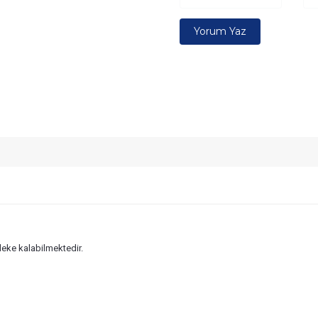
Yorum Yaz
leke kalabilmektedir.