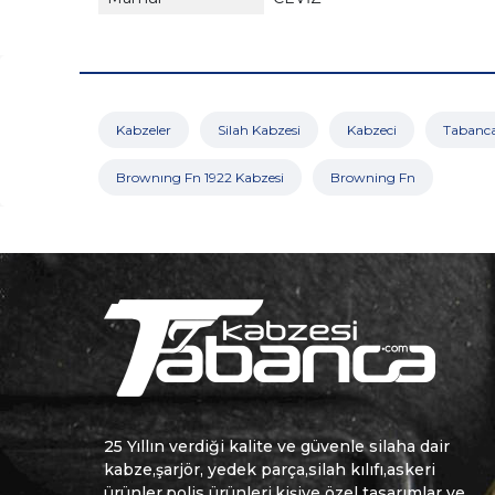
Kabzeler
Silah Kabzesi
Kabzeci
Tabanca
Brownıng Fn 1922 Kabzesi
Browning Fn
25 Yıllın verdiği kalite ve güvenle silaha dair
kabze,şarjör, yedek parça,silah kılıfı,askeri
ürünler,polis ürünleri,kişiye özel tasarımlar ve