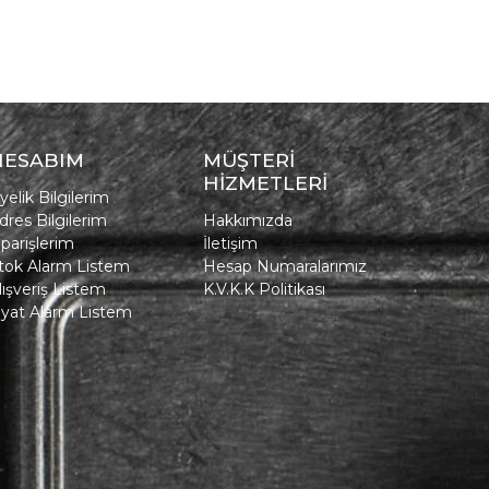
HESABIM
MÜŞTERİ
HİZMETLERİ
yelik Bilgilerim
dres Bilgilerim
Hakkımızda
iparişlerim
İletişim
tok Alarm Listem
Hesap Numaralarımız
lışveriş Listem
K.V.K.K Politikası
iyat Alarm Listem