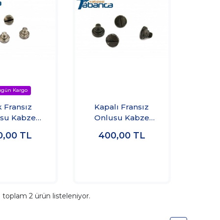
k Fransız
Kapalı Fransız
su Kabze
Onlusu Kabze
Vidası
Vidası
0,00
TL
400,00
TL
a toplam
2
ürün listeleniyor.