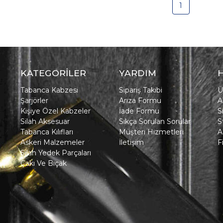
1
KATEGORİLER
YARDIM
Tabanca Kabzesi
Sipariş Takibi
Ü
Şarjörler
Arıza Formu
A
Kişiye Özel Kabzeler
İade Formu
S
Silah Aksesuar
Sıkça Sorulan Sorular
S
Tabanca Kılıfları
Müşteri Hizmetleri
A
Askeri Malzemeler
İletişim
F
Silah Yedek Parçaları
Çakı Ve Bıçak
in