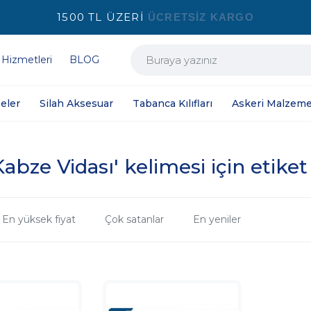
1500 TL ÜZERİ
ÜCRETSİZ KARGO
 Hizmetleri
BLOG
eler
Silah Aksesuar
Tabanca Kılıfları
Askeri Malzeme
abze Vidası' kelimesi için etiket
En yüksek fiyat
Çok satanlar
En yeniler