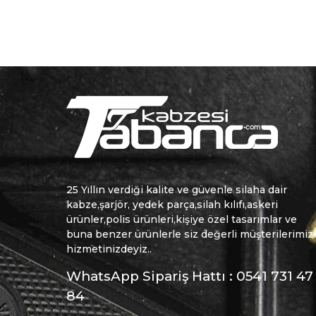
25 Yıllın verdiği kalite ve güvenle silaha dair
kabze,şarjör, yedek parça,silah kılıfı,askeri
ürünler,polis ürünleri,kişiye özel tasarımlar ve
buna benzer ürünlerle siz değerli müşterilerimiz
hizmetinizdeyiz..
WhatsApp Sipariş Hattı : 0541 731 47
84