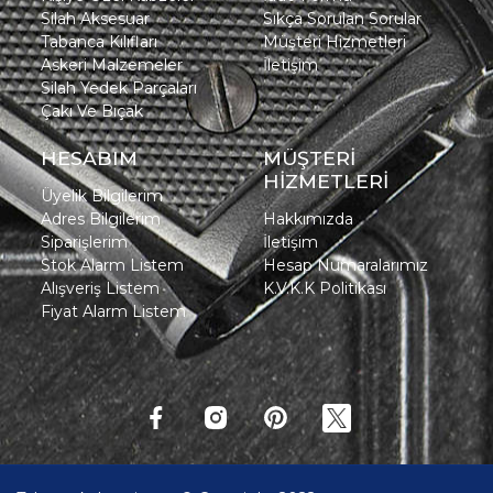
Silah Aksesuar
Sıkça Sorulan Sorular
Tabanca Kılıfları
Müşteri Hizmetleri
Askeri Malzemeler
İletişim
Silah Yedek Parçaları
Çakı Ve Bıçak
HESABIM
MÜŞTERİ
HİZMETLERİ
Üyelik Bilgilerim
Adres Bilgilerim
Hakkımızda
Siparişlerim
İletişim
Stok Alarm Listem
Hesap Numaralarımız
Alışveriş Listem
K.V.K.K Politikası
Fiyat Alarm Listem