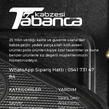
25 Yıllın verdiği kalite ve güvenle silaha dair
kabze,şarjör, yedek parça,silah kılıfı,askeri
ürünler,polis ürünleri,kişiye özel tasarımlar ve buna
benzer ürünlerle siz değerli müşterilerimizin
hizmetinizdeyiz..
WhatsApp Sipariş Hattı : 0541 731 47
84
KATEGORİLER
YARDIM
Tabanca Kabzesi
Sipariş Takibi
Şarjörler
Arıza Formu
Kişiye Özel Kabzeler
İade Formu