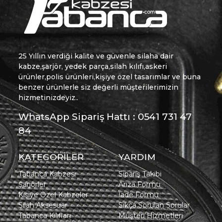
25 Yıllın verdiği kalite ve güvenle silaha dair
kabze,şarjör, yedek parça,silah kılıfı,askeri
ürünler,polis ürünleri,kişiye özel tasarımlar ve buna
benzer ürünlerle siz değerli müşterilerimizin
hizmetinizdeyiz..
WhatsApp Sipariş Hattı : 0541 731 47
84
KATEGORİLER
YARDIM
Tabanca Kabzesi
Sipariş Takibi
Şarjörler
Arıza Formu
Kişiye Özel Kabzeler
İade Formu
Silah Aksesuar
Sıkça Sorulan Sorular
Tabanca Kılıfları
Müşteri Hizmetleri