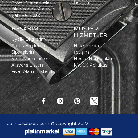
Askeri Malzemeler
İletişim
Silah Yedek Parçaları
Çakı Ve Bıçak
HESABIM
MÜŞTERİ
HİZMETLERİ
Üyelik Bilgilerim
Adres Bilgilerim
Hakkımızda
Siparişlerim
İletişim
Stok Alarm Listem
Hesap Numaralarımız
Alışveriş Listem
K.V.K.K Politikası
Fiyat Alarm Listem
Tabancakabzesi.com © Copyright 2022