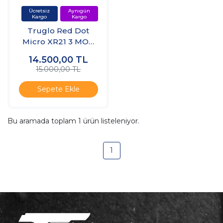
Truglo Red Dot
Micro XR21 3 MOA
Red Box
14.500,00
TL
15.000,00 TL
Sepete Ekle
Bu aramada toplam
1
ürün listeleniyor.
1