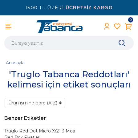
1500 TL ÜZERİ
ÜCRETSİZ KARGO
0
Anasayfa
'Truglo Tabanca Reddotları'
kelimesi için etiket sonuçları
Benzer Etiketler
Truglo Red Dot Micro Xr21 3 Moa
Red Box Fiyatları