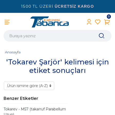
1500 TL ÜZERİ
ÜCRETSİZ KARGO
0
Anasayfa
'Tokarev Şarjör' kelimesi için
etiket sonuçları
Benzer Etiketler
Tokarev - M57 (takarruf Parabellum
Uzun)