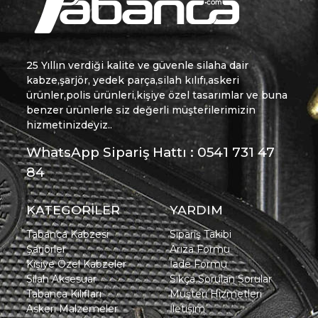
25 Yıllın verdiği kalite ve güvenle silaha dair
kabze,şarjör, yedek parça,silah kılıfı,askeri
ürünler,polis ürünleri,kişiye özel tasarımlar ve buna
benzer ürünlerle siz değerli müşterilerimizin
hizmetinizdeyiz..
WhatsApp Sipariş Hattı : 0541 731 47
84
KATEGORİLER
YARDIM
Tabanca Kabzesi
Sipariş Takibi
Şarjörler
Arıza Formu
Kişiye Özel Kabzeler
İade Formu
Silah Aksesuar
Sıkça Sorulan Sorular
Tabanca Kılıfları
Müşteri Hizmetleri
Askeri Malzemeler
İletişim