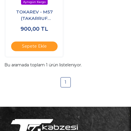
TOKAREV - M57
(TAKARRUF
PARABELLUM
900,00
TL
UZUN) Şarjörü
Sepete Ekle
Bu aramada toplam
1
ürün listeleniyor.
1