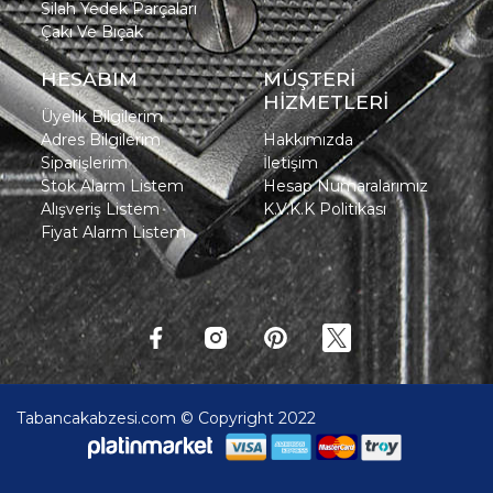
Silah Yedek Parçaları
Çakı Ve Bıçak
HESABIM
MÜŞTERİ
HİZMETLERİ
Üyelik Bilgilerim
Adres Bilgilerim
Hakkımızda
Siparişlerim
İletişim
Stok Alarm Listem
Hesap Numaralarımız
Alışveriş Listem
K.V.K.K Politikası
Fiyat Alarm Listem
Tabancakabzesi.com © Copyright 2022