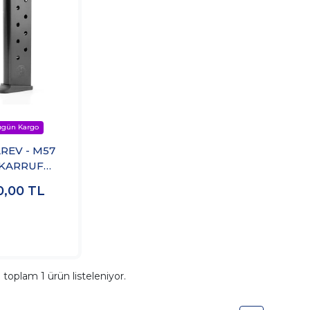
REV - M57
AKARRUF
ABELLUM
0,00
TL
) Şarjörü
a toplam
1
ürün listeleniyor.