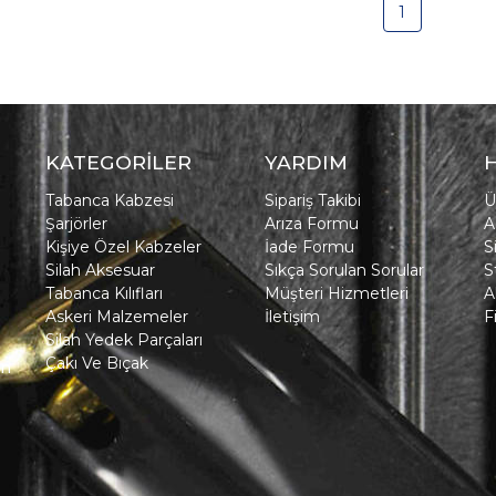
1
KATEGORİLER
YARDIM
Tabanca Kabzesi
Sipariş Takibi
Ü
Şarjörler
Arıza Formu
A
Kişiye Özel Kabzeler
İade Formu
S
Silah Aksesuar
Sıkça Sorulan Sorular
S
Tabanca Kılıfları
Müşteri Hizmetleri
A
Askeri Malzemeler
İletişim
F
Silah Yedek Parçaları
Çakı Ve Bıçak
in