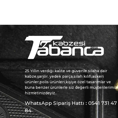
25 Yıllın verdiği kalite ve güvenle silaha dair
kabze,şarjör, yedek parça,silah kılıfı,askeri
ürünler,polis ürünleri,kişiye özel tasarımlar ve
buna benzer ürünlerle siz değerli müşterilerimiz
hizmetinizdeyiz..
WhatsApp Sipariş Hattı : 0541 731 47
84