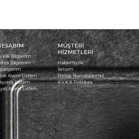
HESABIM
MÜŞTERİ
HİZMETLERİ
yelik Bilgilerim
dres Bilgilerim
Hakkımızda
iparişlerim
İletişim
tok Alarm Listem
Hesap Numaralarımız
lışveriş Listem
K.V.K.K Politikası
iyat Alarm Listem