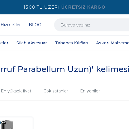
1500 TL ÜZERİ
ÜCRETSİZ KARGO
 Hizmetleri
BLOG
eler
Silah Aksesuar
Tabanca Kılıfları
Askeri Malzeme
rruf Parabellum Uzun)' kelimesi 
En yüksek fiyat
Çok satanlar
En yeniler