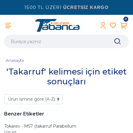
1500 TL ÜZERİ
ÜCRETSİZ KARGO
0
Anasayfa
'Takarruf' kelimesi için etiket
sonuçları
Benzer Etiketler
Tokarev - M57 (takarruf Parabellum
Uzun)