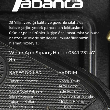
25 Yıllın verdiği kalite ve güvenle silaha dair
kabze,şarjör, yedek parça,silah kılıfı,askeri
ürünler,polis ürünleri,kişiye özel tasarımlar ve buna
benzer ürünlerle siz değerli müşterilerimizin
hizmetinizdeyiz..
WhatsApp Sipariş Hattı : 0541 731 47
84
KATEGORİLER
YARDIM
Tabanca Kabzesi
Sipariş Takibi
Şarjörler
Arıza Formu
Kişiye Özel Kabzeler
İade Formu
Silah Aksesuar
Sıkça Sorulan Sorular
Tabanca Kılıfları
Müşteri Hizmetleri
Askeri Malzemeler
İletişim