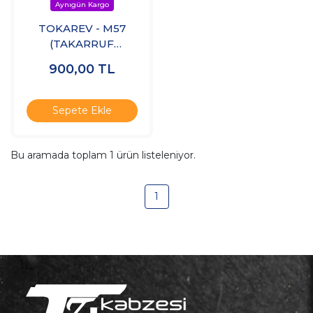
TOKAREV - M57
(TAKARRUF
PARABELLUM
900,00
TL
UZUN) Şarjörü
Sepete Ekle
Bu aramada toplam
1
ürün listeleniyor.
1