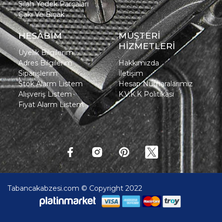
Silah Yedek Parçaları
Çakı Ve Bıçak
HESABIM
MÜŞTERİ
HİZMETLERİ
Üyelik Bilgilerim
Adres Bilgilerim
Hakkımızda
Siparişlerim
İletişim
Stok Alarm Listem
Hesap Numaralarımız
Alışveriş Listem
K.V.K.K Politikası
Fiyat Alarm Listem
Tabancakabzesi.com © Copyright 2022