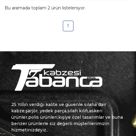
Bu aramada toplam
2
ürün listeleniyor.
1
25 Yıllın verdiği kalite ve güvenle silaha dair
kabze,şarjör, yedek parça,silah kılıfı,askeri
ürünler,polis ürünleri,kişiye özel tasarımlar ve buna
benzer ürünlerle siz değerli müşterilerimizin
hizmetinizdeyiz..