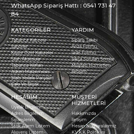
WhatsApp Sipariş Hattı : 0541 731 47
84
KATEGORİLER
YARDIM
Tabanca Kabzesi
Sipariş Takibi
Şarjörler
Arıza Formu
Kişiye Özel Kabzeler
İade Formu
Silah Aksesuar
Sıkça Sorulan Sorular
Tabanca Kılıfları
Müşteri Hizmetleri
Askeri Malzemeler
İletişim
Silah Yedek Parçaları
Çakı Ve Bıçak
HESABIM
MÜŞTERİ
HİZMETLERİ
Üyelik Bilgilerim
Adres Bilgilerim
Hakkımızda
Siparişlerim
İletişim
Stok Alarm Listem
Hesap Numaralarımız
Alışveriş Listem
K.V.K.K Politikası