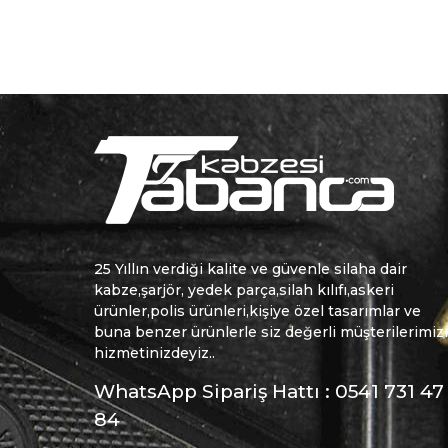
25 Yıllın verdiği kalite ve güvenle silaha dair
kabze,şarjör, yedek parça,silah kılıfı,askeri
ürünler,polis ürünleri,kişiye özel tasarımlar ve
buna benzer ürünlerle siz değerli müşterilerimiz
hizmetinizdeyiz..
WhatsApp Sipariş Hattı : 0541 731 47
84