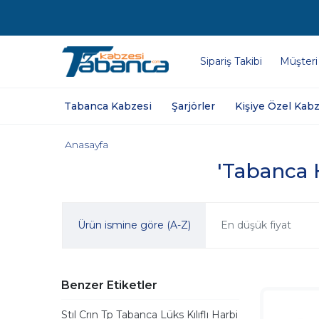
Sipariş Takibi
Müşteri
Tabanca Kabzesi
Şarjörler
Kişiye Özel Kabz
Anasayfa
'Tabanca H
Ürün ismine göre (A-Z)
En düşük fiyat
Benzer Etiketler
Stıl Crın Tp Tabanca Lüks Kılıflı Harbi