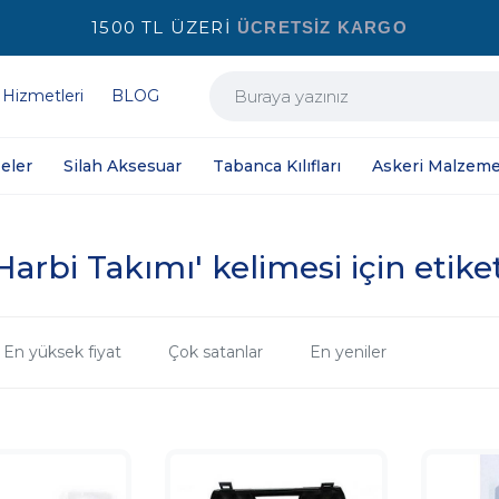
1500 TL ÜZERİ
ÜCRETSİZ KARGO
 Hizmetleri
BLOG
eler
Silah Aksesuar
Tabanca Kılıfları
Askeri Malzeme
arbi Takımı' kelimesi için etike
En yüksek fiyat
Çok satanlar
En yeniler