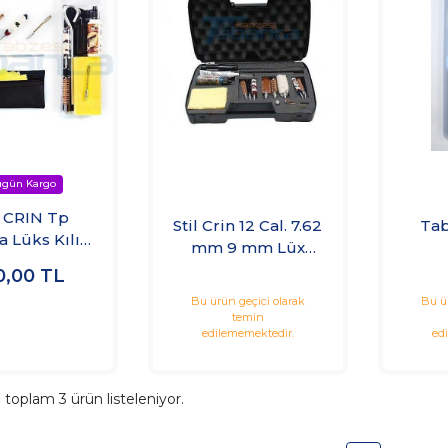
 CRIN Tp
Stil Crin 12 Cal. 7.62
Tab
 Lüks Kılıflı
mm 9 mm Lüx
i Takımı
Temizlik ve Bakım
0,00
TL
Takımı
Bu ürün geçici olarak
Bu ü
temin
edilememektedir.
ed
a toplam
3
ürün listeleniyor.