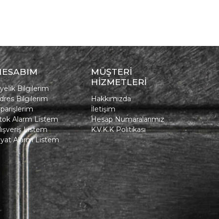
HESABIM
MÜŞTERİ
HİZMETLERİ
yelik Bilgilerim
dres Bilgilerim
Hakkımızda
iparişlerim
İletişim
tok Alarm Listem
Hesap Numaralarımız
lışveriş Listem
K.V.K.K Politikası
iyat Alarm Listem