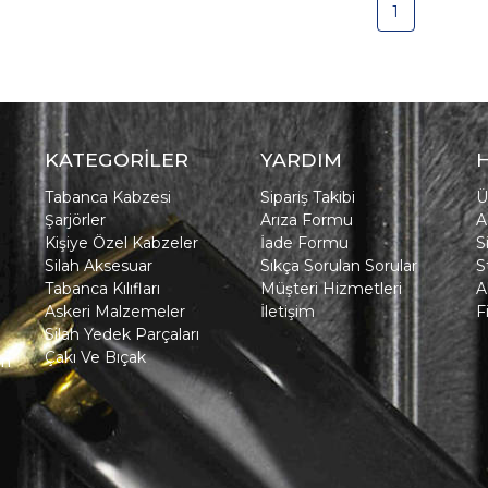
1
KATEGORİLER
YARDIM
Tabanca Kabzesi
Sipariş Takibi
Ü
Şarjörler
Arıza Formu
A
Kişiye Özel Kabzeler
İade Formu
S
Silah Aksesuar
Sıkça Sorulan Sorular
S
Tabanca Kılıfları
Müşteri Hizmetleri
A
Askeri Malzemeler
İletişim
F
Silah Yedek Parçaları
Çakı Ve Bıçak
in