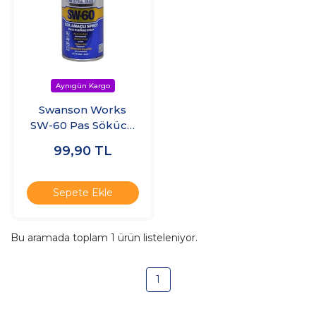
Swanson Works
SW-60 Pas Sökücü
Korozyon Önleyici
99,90
TL
Çok Amaçlı Sprey
200ml
Sepete Ekle
Bu aramada toplam
1
ürün listeleniyor.
1