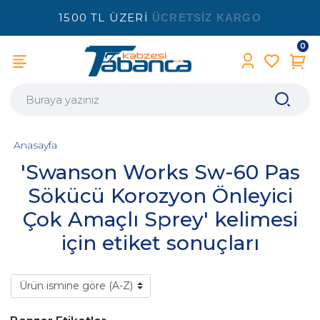
1500 TL ÜZERİ
ÜCRETSİZ KARGO
0
Anasayfa
'Swanson Works Sw-60 Pas
Sökücü Korozyon Önleyici
Çok Amaçlı Sprey' kelimesi
için etiket sonuçları