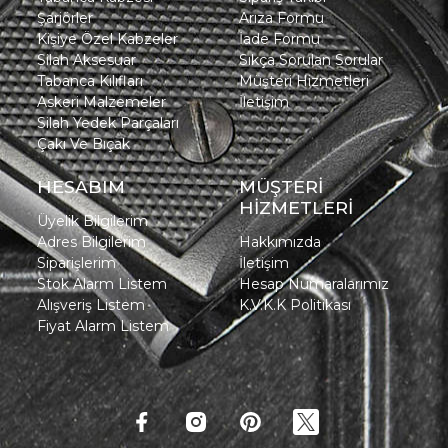
Şarjörler
Arıza Formu
Kişiye Özel Kabzeler
İade Formu
Silah Aksesuar
Sıkça Sorulan Sorular
Tabanca Kılıfları
Müşteri Hizmetleri
Askeri Malzemeler
İletişim
Silah Yedek Parçaları
Çakı Ve Bıçak
HESABIM
MÜŞTERİ
HİZMETLERİ
Üyelik Bilgilerim
Adres Bilgilerim
Hakkımızda
Siparişlerim
İletişim
Stok Alarm Listem
Hesap Numaralarımız
Alışveriş Listem
K.V.K.K Politikası
Fiyat Alarm Listem