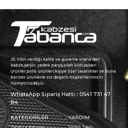
25 Yıllın verdiği kalite ve güvenle silaha dair
kabze,şarjör, yedek parça,silah kılıfı,askeri
ürünler,polis ürünleri,kişiye özel tasarımlar ve buna
benzer ürünlerle siz değerli müşterilerimizin
hizmetinizdeyiz..
WhatsApp Sipariş Hattı : 0541 731 47
84
KATEGORİLER
YARDIM
Tabanca Kabzesi
Sipariş Takibi