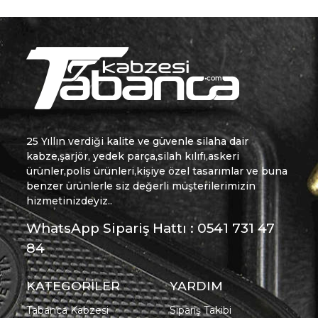
25 Yıllın verdiği kalite ve güvenle silaha dair
kabze,şarjör, yedek parça,silah kılıfı,askeri
ürünler,polis ürünleri,kişiye özel tasarımlar ve buna
benzer ürünlerle siz değerli müşterilerimizin
hizmetinizdeyiz..
WhatsApp Sipariş Hattı : 0541 731 47
84
KATEGORİLER
YARDIM
Tabanca Kabzesi
Sipariş Takibi