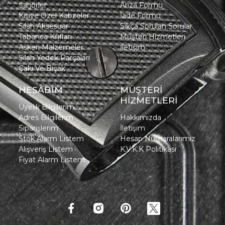
Şarjörler
Arıza Formu
Kişiye Özel Kabzeler
İade Formu
Silah Aksesuar
Sıkça Sorulan Sorular
Tabanca Kılıfları
Müşteri Hizmetleri
Askeri Malzemeler
İletişim
Silah Yedek Parçaları
Çakı Ve Bıçak
HESABIM
MÜŞTERİ
HİZMETLERİ
Üyelik Bilgilerim
Adres Bilgilerim
Hakkımızda
Siparişlerim
İletişim
Stok Alarm Listem
Hesap Numaralarımız
Alışveriş Listem
K.V.K.K Politikası
Fiyat Alarm Listem