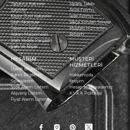
Tabanca Kabzesi
Sipariş Takibi
Şarjörler
Arıza Formu
Kişiye Özel Kabzeler
İade Formu
Silah Aksesuar
Sıkça Sorulan Sorular
Tabanca Kılıfları
Müşteri Hizmetleri
Askeri Malzemeler
İletişim
Silah Yedek Parçaları
Çakı Ve Bıçak
HESABIM
MÜŞTERİ
HİZMETLERİ
Üyelik Bilgilerim
Adres Bilgilerim
Hakkımızda
Siparişlerim
İletişim
Stok Alarm Listem
Hesap Numaralarımız
Alışveriş Listem
K.V.K.K Politikası
Fiyat Alarm Listem