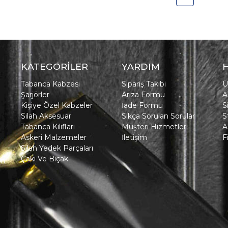
KATEGORİLER
YARDIM
Tabanca Kabzesi
Sipariş Takibi
Ü
Şarjörler
Arıza Formu
A
Kişiye Özel Kabzeler
İade Formu
S
Silah Aksesuar
Sıkça Sorulan Sorular
S
Tabanca Kılıfları
Müşteri Hizmetleri
A
Askeri Malzemeler
İletişim
F
Silah Yedek Parçaları
Çakı Ve Bıçak
in