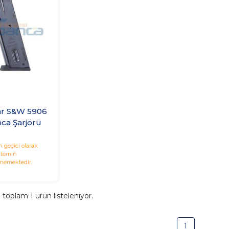
r S&W 5906
ca Şarjörü
 geçici olarak
temin
memektedir.
a toplam
1
ürün listeleniyor.
1