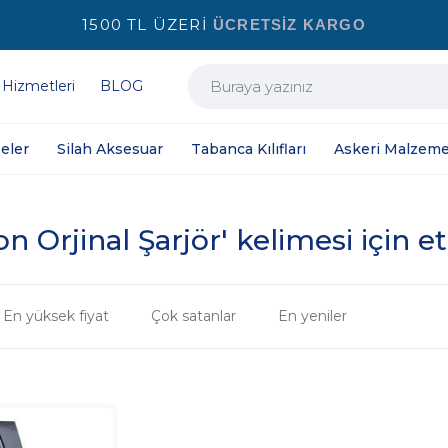
1500 TL ÜZERİ
ÜCRETSİZ KARGO
 Hizmetleri
BLOG
eler
Silah Aksesuar
Tabanca Kılıfları
Askeri Malzeme
 Orjinal Şarjör' kelimesi için et
En yüksek fiyat
Çok satanlar
En yeniler