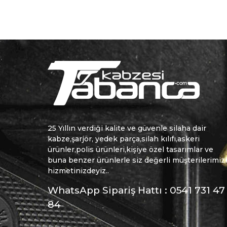
25 Yıllın verdiği kalite ve güvenle silaha dair
kabze,şarjör, yedek parça,silah kılıfı,askeri
ürünler,polis ürünleri,kişiye özel tasarımlar ve
buna benzer ürünlerle siz değerli müşterilerimiz
hizmetinizdeyiz..
WhatsApp Sipariş Hattı : 0541 731 47
84