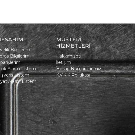
HESABIM
MÜŞTERİ
HİZMETLERİ
yelik Bilgilerim
dres Bilgilerim
Hakkımızda
iparişlerim
İletişim
tok Alarm Listem
Hesap Numaralarımız
lışveriş Listem
K.V.K.K Politikası
iyat Alarm Listem