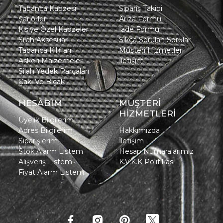
Tabanca Kabzesi
Sipariş Takibi
Şarjörler
Arıza Formu
Kişiye Özel Kabzeler
İade Formu
Silah Aksesuar
Sıkça Sorulan Sorular
Tabanca Kılıfları
Müşteri Hizmetleri
Askeri Malzemeler
İletişim
Silah Yedek Parçaları
Çakı Ve Bıçak
HESABIM
MÜŞTERİ
HİZMETLERİ
Üyelik Bilgilerim
Adres Bilgilerim
Hakkımızda
Siparişlerim
İletişim
Stok Alarm Listem
Hesap Numaralarımız
Alışveriş Listem
K.V.K.K Politikası
Fiyat Alarm Listem