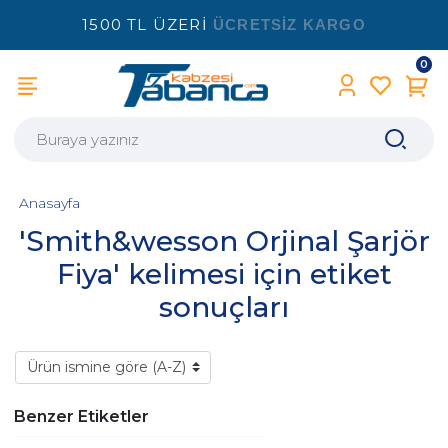
1500 TL ÜZERİ
ÜCRETSİZ KARGO
0
Anasayfa
'Smith&wesson Orjinal Şarjör
Fiya' kelimesi için etiket
sonuçları
Benzer Etiketler