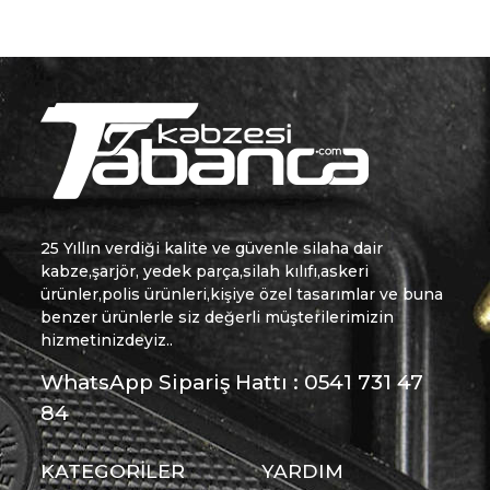
25 Yıllın verdiği kalite ve güvenle silaha dair
kabze,şarjör, yedek parça,silah kılıfı,askeri
ürünler,polis ürünleri,kişiye özel tasarımlar ve buna
benzer ürünlerle siz değerli müşterilerimizin
hizmetinizdeyiz..
WhatsApp Sipariş Hattı : 0541 731 47
84
KATEGORİLER
YARDIM