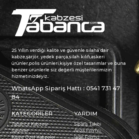
25 Yıllın verdiği kalite ve güvenle silaha dair
kabze,şarjör, yedek parça,silah kılıfı,askeri
ürünler,polis ürünleri,kişiye özel tasarımlar ve buna
benzer ürünlerle siz değerli müşterilerimizin
hizmetinizdeyiz..
WhatsApp Sipariş Hattı : 0541 731 47
84
KATEGORİLER
YARDIM
Tabanca Kabzesi
Sipariş Takibi
Şarjörler
Arıza Formu
Kişiye Özel Kabzeler
İade Formu