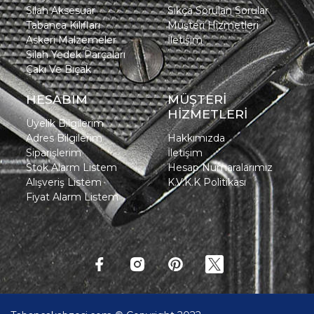
Silah Aksesuar
Sıkça Sorulan Sorular
Tabanca Kılıfları
Müşteri Hizmetleri
Askeri Malzemeler
İletişim
Silah Yedek Parçaları
Çakı Ve Bıçak
HESABIM
MÜŞTERİ
HİZMETLERİ
Üyelik Bilgilerim
Adres Bilgilerim
Hakkımızda
Siparişlerim
İletişim
Stok Alarm Listem
Hesap Numaralarımız
Alışveriş Listem
K.V.K.K Politikası
Fiyat Alarm Listem