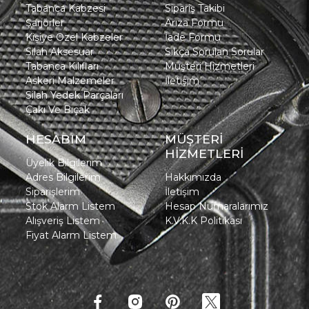
Tabanca Kabzesi
Sipariş Takibi
Şarjörler
Arıza Formu
Kişiye Özel Kabzeler
İade Formu
Silah Aksesuar
Sıkça Sorulan Sorular
Tabanca Kılıfları
Müşteri Hizmetleri
Askeri Malzemeler
İletişim
Silah Yedek Parçaları
Çakı Ve Bıçak
HESABIM
MÜŞTERİ
HİZMETLERİ
Üyelik Bilgilerim
Adres Bilgilerim
Hakkımızda
Siparişlerim
İletişim
Stok Alarm Listem
Hesap Numaralarımız
Alışveriş Listem
K.V.K.K Politikası
Fiyat Alarm Listem