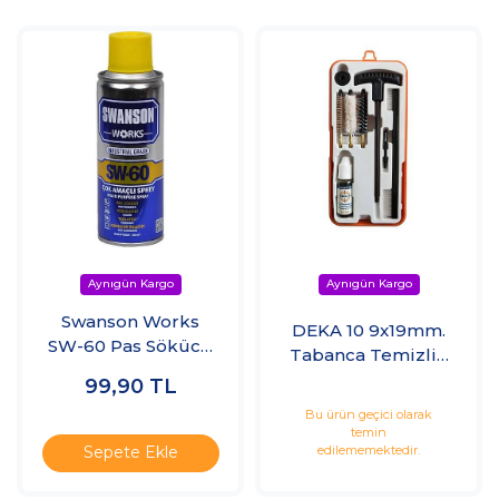
Swanson Works
DEKA 10 9x19mm.
SW-60 Pas Sökücü
Tabanca Temizlik
Korozyon Önleyici
Seti
99,90
TL
Çok Amaçlı Sprey
Bu ürün geçici olarak
200ml
temin
edilememektedir.
Sepete Ekle