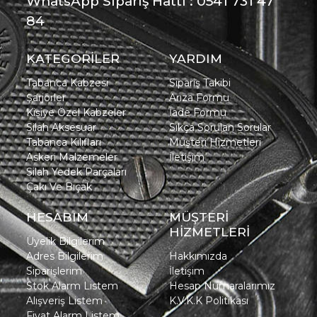
WhatsApp Sipariş Hattı : 0541 731 47
84
KATEGORİLER
YARDIM
Tabanca Kabzesi
Sipariş Takibi
Şarjörler
Arıza Formu
Kişiye Özel Kabzeler
İade Formu
Silah Aksesuar
Sıkça Sorulan Sorular
Tabanca Kılıfları
Müşteri Hizmetleri
Askeri Malzemeler
İletişim
Silah Yedek Parçaları
Çakı Ve Bıçak
HESABIM
MÜŞTERİ
HİZMETLERİ
Üyelik Bilgilerim
Adres Bilgilerim
Hakkımızda
Siparişlerim
İletişim
Stok Alarm Listem
Hesap Numaralarımız
Alışveriş Listem
K.V.K.K Politikası
Fiyat Alarm Listem