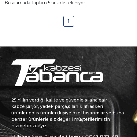
Bu aramada toplam
5
ürün listeleniyor.
1
25 Yıllın verdiği kalite ve güvenle silaha dair
kabze,şarjör, yedek parça,silah kılıfı,askeri
ürünler,polis ürünleri,kişiye özel tasarımlar ve buna
benzer ürünlerle siz değerli müşterilerimizin
hizmetinizdeyiz..