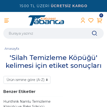
1500 TL ÜZERİ
ÜCRETSİZ KARGO
0
Anasayfa
'Silah Temizleme Köpüğü'
kelimesi için etiket sonuçları
Benzer Etiketler
Hunthink Namlu Temizleme
Köpüğü ve Bakır Sökücü