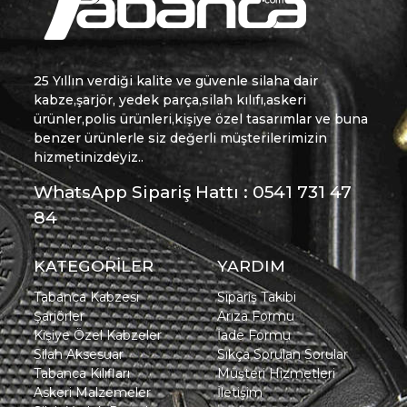
25 Yıllın verdiği kalite ve güvenle silaha dair
kabze,şarjör, yedek parça,silah kılıfı,askeri
ürünler,polis ürünleri,kişiye özel tasarımlar ve buna
benzer ürünlerle siz değerli müşterilerimizin
hizmetinizdeyiz..
WhatsApp Sipariş Hattı : 0541 731 47
84
KATEGORİLER
YARDIM
Tabanca Kabzesi
Sipariş Takibi
Şarjörler
Arıza Formu
Kişiye Özel Kabzeler
İade Formu
Silah Aksesuar
Sıkça Sorulan Sorular
Tabanca Kılıfları
Müşteri Hizmetleri
Askeri Malzemeler
İletişim