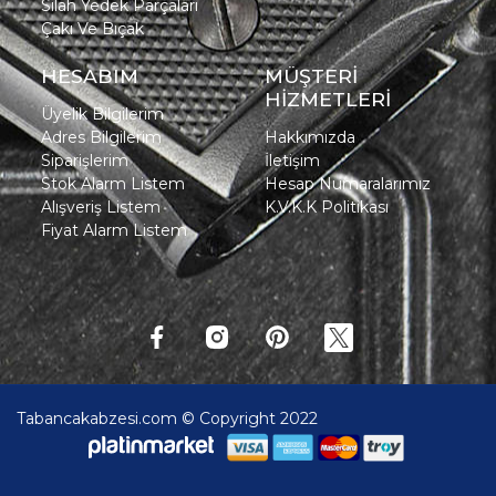
Silah Yedek Parçaları
Çakı Ve Bıçak
HESABIM
MÜŞTERİ
HİZMETLERİ
Üyelik Bilgilerim
Adres Bilgilerim
Hakkımızda
Siparişlerim
İletişim
Stok Alarm Listem
Hesap Numaralarımız
Alışveriş Listem
K.V.K.K Politikası
Fiyat Alarm Listem
Tabancakabzesi.com © Copyright 2022