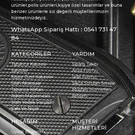
ürünler,polis ürünleri,kişiye özel tasarımlar ve buna
benzer ürünlerle siz değerli müşterilerimizin
hizmetinizdeyiz..
WhatsApp Sipariş Hattı : 0541 731 47
84
KATEGORİLER
YARDIM
Tabanca Kabzesi
Sipariş Takibi
Şarjörler
Arıza Formu
Kişiye Özel Kabzeler
İade Formu
Silah Aksesuar
Sıkça Sorulan Sorular
Tabanca Kılıfları
Müşteri Hizmetleri
Askeri Malzemeler
İletişim
Silah Yedek Parçaları
Çakı Ve Bıçak
HESABIM
MÜŞTERİ
HİZMETLERİ
Üyelik Bilgilerim