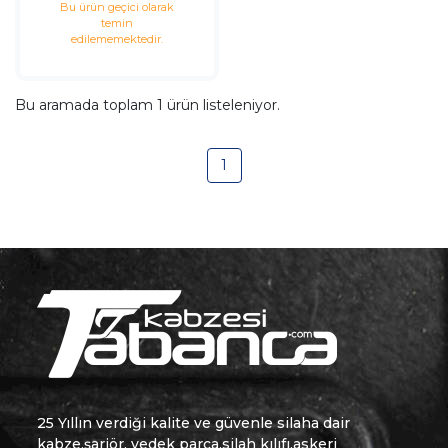
Bu ürün geçici olarak
temin
edilememektedir.
Bu aramada toplam
1
ürün listeleniyor.
1
25 Yıllın verdiği kalite ve güvenle silaha dair
kabze,şarjör, yedek parça,silah kılıfı,askeri