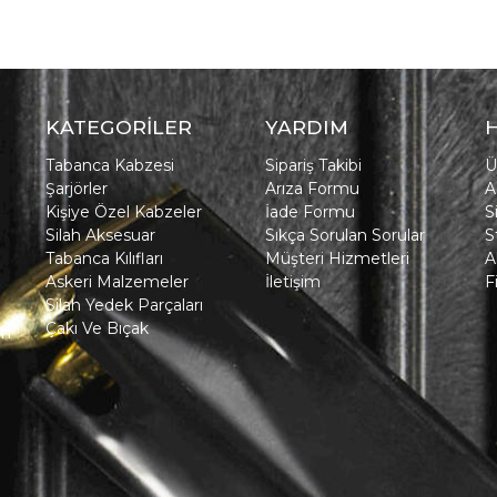
KATEGORİLER
YARDIM
Tabanca Kabzesi
Sipariş Takibi
Ü
Şarjörler
Arıza Formu
A
Kişiye Özel Kabzeler
İade Formu
S
Silah Aksesuar
Sıkça Sorulan Sorular
S
Tabanca Kılıfları
Müşteri Hizmetleri
A
Askeri Malzemeler
İletişim
F
Silah Yedek Parçaları
Çakı Ve Bıçak
in