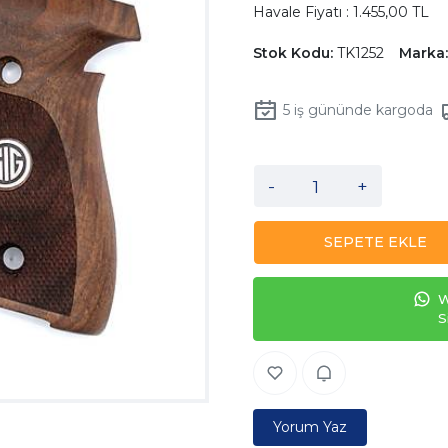
Havale Fiyatı : 1.455,00 TL
Stok Kodu:
TK1252
Marka:
5
iş gününde kargoda
-
+
SEPETE EKLE
W
S
Yorum Yaz