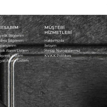
HESABIM
MÜŞTERİ
HİZMETLERİ
yelik Bilgilerim
dres Bilgilerim
Hakkımızda
iparişlerim
İletişim
tok Alarm Listem
Hesap Numaralarımız
lışveriş Listem
K.V.K.K Politikası
iyat Alarm Listem