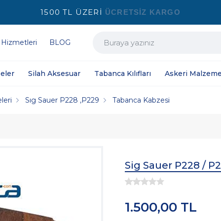
1500 TL ÜZERİ
ÜCRETSİZ KARGO
 Hizmetleri
BLOG
eler
Silah Aksesuar
Tabanca Kılıfları
Askeri Malzeme
leri
Sıg Sauer P228 ,P229
Tabanca Kabzesi
Sig Sauer P228 / P
1.500,00 TL