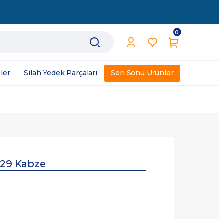
0
ler
Silah Yedek Parçaları
Seri Sonu Ürünler
229 Kabze