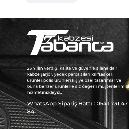
25 Yıllın verdiği kalite ve güvenle silaha dair
kabze,şarjör, yedek parça,silah kılıfı,askeri
ürünler,polis ürünleri,kişiye özel tasarımlar ve
buna benzer ürünlerle siz değerli müşterilerimiz
hizmetinizdeyiz..
WhatsApp Sipariş Hattı : 0541 731 47
84