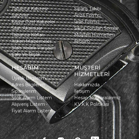
Tabanca Kabzesi
Sipariş Takibi
Şarjörler
Arıza Formu
Kişiye Özel Kabzeler
İade Formu
Silah Aksesuar
Sıkça Sorulan Sorular
Tabanca Kılıfları
Müşteri Hizmetleri
Askeri Malzemeler
İletişim
Silah Yedek Parçaları
Çakı Ve Bıçak
HESABIM
MÜŞTERİ
HİZMETLERİ
Üyelik Bilgilerim
Adres Bilgilerim
Hakkımızda
Siparişlerim
İletişim
Stok Alarm Listem
Hesap Numaralarımız
Alışveriş Listem
K.V.K.K Politikası
Fiyat Alarm Listem