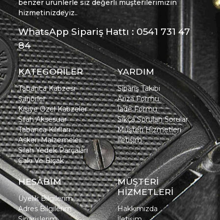
benzer ürünlerle siz değerli müşterilerimizin
hizmetinizdeyiz..
WhatsApp Sipariş Hattı : 0541 731 47
84
KATEGORİLER
YARDIM
Tabanca Kabzesi
Sipariş Takibi
Şarjörler
Arıza Formu
Kişiye Özel Kabzeler
İade Formu
Silah Aksesuar
Sıkça Sorulan Sorular
Tabanca Kılıfları
Müşteri Hizmetleri
Askeri Malzemeler
İletişim
Silah Yedek Parçaları
Çakı Ve Bıçak
HESABIM
MÜŞTERİ
HİZMETLERİ
Üyelik Bilgilerim
Adres Bilgilerim
Hakkımızda
Siparişlerim
İletişim