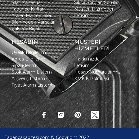
Silah Aksesuar
Sıkça Sorulan Sorular
Tabanca Kılıfları
Müşteri Hizmetleri
Askeri Malzemeler
İletişim
Silah Yedek Parçaları
Çakı Ve Bıçak
HESABIM
MÜŞTERİ
HİZMETLERİ
Üyelik Bilgilerim
Adres Bilgilerim
Hakkımızda
Siparişlerim
İletişim
Stok Alarm Listem
Hesap Numaralarımız
Alışveriş Listem
K.V.K.K Politikası
Fiyat Alarm Listem
Tabancakabzesi.com © Copyright 2022