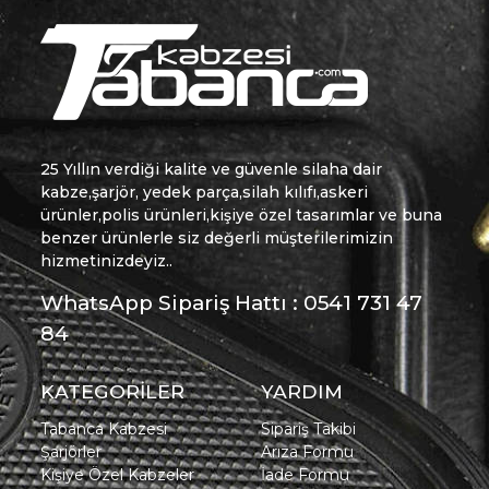
25 Yıllın verdiği kalite ve güvenle silaha dair
kabze,şarjör, yedek parça,silah kılıfı,askeri
ürünler,polis ürünleri,kişiye özel tasarımlar ve buna
benzer ürünlerle siz değerli müşterilerimizin
hizmetinizdeyiz..
WhatsApp Sipariş Hattı : 0541 731 47
84
KATEGORİLER
YARDIM
Tabanca Kabzesi
Sipariş Takibi
Şarjörler
Arıza Formu
Kişiye Özel Kabzeler
İade Formu